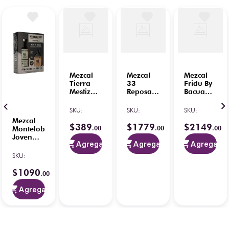
Mezcal
Mezcal
Mezcal
Tierra
33
Fridu By
Mestiza
Reposado
Bacua
Joven
750 ml
Joven
Esp Y
100%
SKU
:
SKU
:
SKU
:
Cuishe
750 ml
Mezcal
750 ml
$
389
$
1779
$
2149
.
00
.
00
.
00
Montelobos
Joven
Agregar
Agregar
Agregar
Ens
5
/
5
-
C/Pechuga
SKU
:
3
opiniones
200 ml
750 ml
$
1090
.
00
Agregar