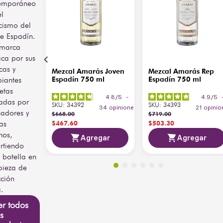
emporáneo
Alianza.
el
icismo del
e Espadín.
 marca
aca por sus
cas y
Mezcal Amarás Joven
Mezcal Amarás Rep
iantes
Espadín 750 ml
Espadín 750 ml
etas
4.8
/
5
-
4.9
/
5
radas por
SKU
:
34392
SKU
:
34393
34
opiniones
21
opinio
ñadores y
$
668
.
00
$
719
.
00
tas
$
467
.
60
$
503
.
30
nos,
Agregar
Agregar
irtiendo
 botella en
pieza de
cción
a.
er todos
s