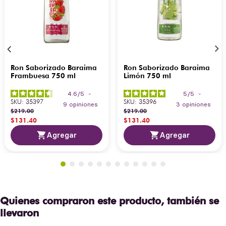
Ron Saborizado Baraima
Ron Saborizado Baraima
Frambuesa 750 ml
Limón 750 ml
4.6
/
5
-
5
/
5
-
SKU
:
35397
SKU
:
35396
9
opiniones
3
opiniones
$
219
.
00
$
219
.
00
$
131
.
40
$
131
.
40
Agregar
Agregar
Quienes compraron este producto, también se
llevaron