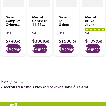
Mezcal
Mezcal
Mezcal
Mezcal
Cómplice
Contraluz
La
Bruxo
Orígenes
11:11
Última Y
Joven
Ensamble
Rep
Nos
No. 5
Joven
100%
Vamos
750 ml
SKU
:
SKU
:
SKU
:
SKU
:
750 ml
700 ml
Joven
C/ 4
Mexicano
$
740
$
3000
$
1500
$
1999
.
00
.
00
.
00
.
00
Vasos
750 ml
Agregar
Agregar
Agregar
Agregar
Mezcal
Mezcal La Última Y Nos Vamos Joven Tobalá 750 ml