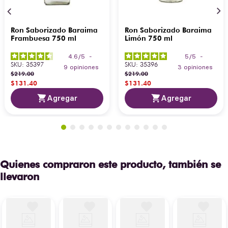
Ron Saborizado Baraima
Ron Saborizado Baraima
Frambuesa 750 ml
Limón 750 ml
4.6
/
5
-
5
/
5
-
SKU
:
35397
SKU
:
35396
9
opiniones
3
opiniones
$
219
.
00
$
219
.
00
$
131
.
40
$
131
.
40
Agregar
Agregar
Quienes compraron este producto, también se
llevaron