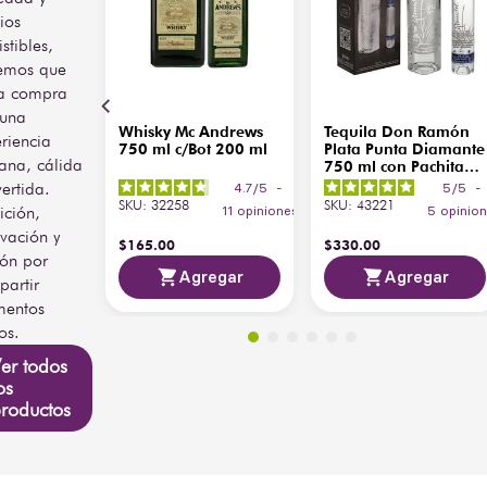
ios
istibles,
emos que
a compra
 una
Whisky Mc Andrews
Tequila Don Ramón
riencia
750 ml c/Bot 200 ml
Plata Punta Diamante
ana, cálida
750 ml con Pachita
200 ml
vertida.
4.7
/
5
-
5
/
5
-
SKU
:
32258
SKU
:
43221
ición,
11
opiniones
5
opinio
vación y
$
165
.
00
$
330
.
00
ión por
Agregar
Agregar
artir
entos
os.
er todos
os
roductos