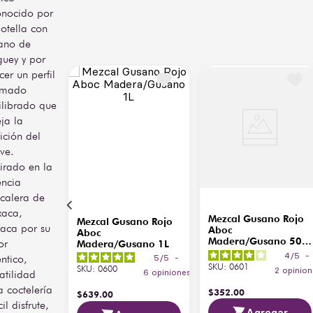
onocido por
otella con
ano de
uey y por
cer un perfil
umado
ilibrado que
eja la
ición del
ve.
irado en la
encia
calera de
aca,
Mezcal Gusano Rojo
Mezcal Gusano Rojo
taca por su
Aboc
Aboc
Madera/Gusano 500
or
Madera/Gusano 1L
ml
4
/
5
-
ntico,
5
/
5
-
SKU
:
0601
SKU
:
0600
2
opinion
atilidad
6
opiniones
 coctelería
$
352
.
00
$
639
.
00
cil disfrute,
Agregar