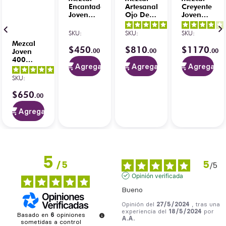
Encantado
Artesanal
Creyente
Joven
Ojo De
Joven
100%
Tigre
Cuishe
5
/
5
-
Espadín
Joven 1 L
750 ml
SKU
:
SKU
:
SKU
:
1
opiniones
700 ml
Mezcal
$
450
$
810
$
1170
.
00
.
00
.
00
Joven
400
Agregar
Agregar
Agregar
Conejos
3.8
/
5
-
5
/
5
-
100% 1L
SKU
:
4
opiniones
1
opiniones
$
650
.
00
Agregar
5
5
/
5
/
5
Opinión verificada
Bueno
Opinión del
27/5/2024
, tras una
experiencia del
18/5/2024
por
Basado en
6
opiniones
A.A.
sometidas a control