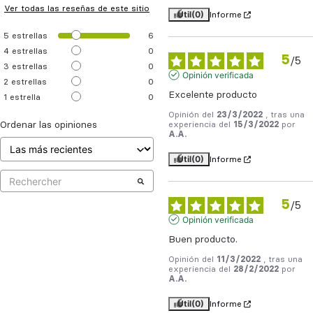
Ver todas las reseñas de este sitio
Útil
(0)
Informe
5
estrellas
6
4
estrellas
0
5
/
5
3
estrellas
0
Opinión verificada
2
estrellas
0
Excelente producto
1
estrella
0
Opinión del
23/3/2022
, tras una
Ordenar las opiniones
experiencia del
15/3/2022
por
A.A.
Útil
(0)
Informe
5
/
5
Opinión verificada
Buen producto.
Opinión del
11/3/2022
, tras una
experiencia del
28/2/2022
por
A.A.
Útil
(0)
Informe