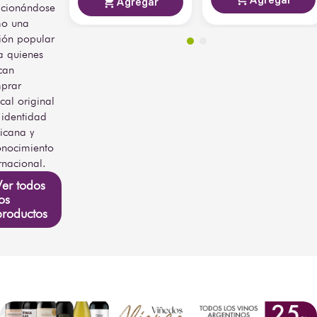
Agregar
icionándose
o una
ión popular
a quienes
can
prar
cal original
 identidad
icana y
onocimiento
rnacional.
Ver todos
os
productos