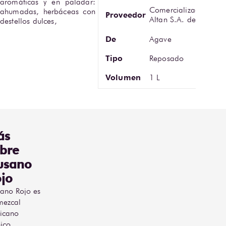
aromáticas y en paladar: 
Comercializadora
ahumadas, herbáceas con 
Proveedor
Altan S.A. de C.V.
destellos dulces,
De
Agave
Tipo
Reposado
Volumen
1 L
ás
bre
usano
jo
ano Rojo es
mezcal
icano
ico