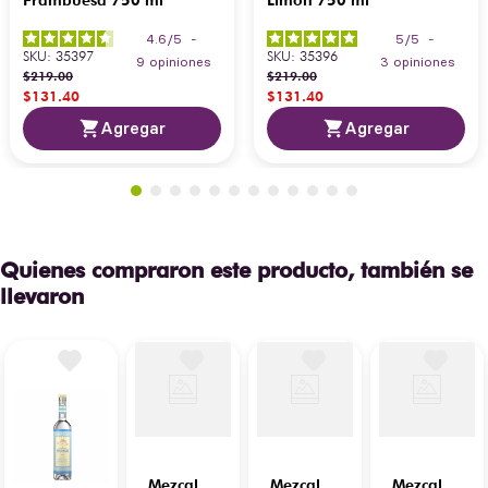
4.6
/
5
-
5
/
5
-
SKU
:
35397
SKU
:
35396
9
opiniones
3
opiniones
$
219
.
00
$
219
.
00
$
131
.
40
$
131
.
40
Agregar
Agregar
Quienes compraron este producto, también se
llevaron
Mezcal
Mezcal
Mezcal