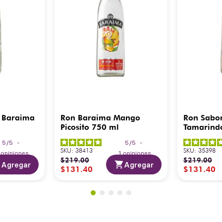
 Baraima
Ron Baraima Mango
Ron Sabo
Picosito 750 ml
Tamarind
5
/
5
-
5
/
5
-
SKU
:
38413
SKU
:
35398
3
opiniones
1
opiniones
$
219
.
00
$
219
.
00
Agregar
Agregar
$
131
.
40
$
131
.
40