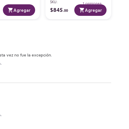
SKU
:
SKU
:
1
opiniones
$
845
$
1
Agregar
Agregar
.
00
ta vez no fue la excepción.
.
.