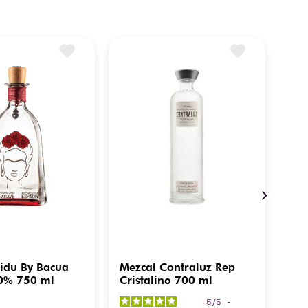
ridu By Bacua
Mezcal Contraluz Rep
Mez
0% 750 ml
Cristalino 700 ml
To
5
/
5
-