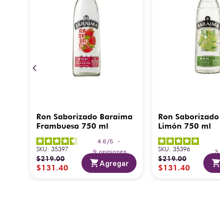
Ron Saborizado Baraima
Ron Saborizado
Frambuesa 750 ml
Limón 750 ml
4.6
/
5
-
SKU
:
35397
SKU
:
35396
9
opiniones
$
219
.
00
$
219
.
00
Agregar
$
131
.
40
$
131
.
40