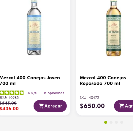
Mezcal 400 Conejos Joven
Mezcal 400 Conejos
700 ml
Reposado 700 ml
4.9
/
5
-
8
opiniones
SKU
:
40985
SKU
:
40472
$
545
.
00
$
650
.
00
Agregar
Agr
$
436
.
00