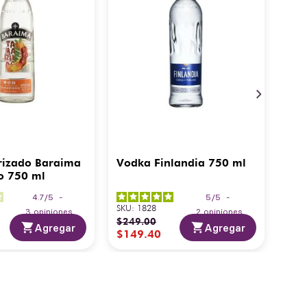
rizado Baraima
Vodka Finlandia 750 ml
o 750 ml
4.7
/
5
-
5
/
5
-
SKU
:
1828
3
opiniones
2
opiniones
$
249
.
00
Agregar
Agregar
$
149
.
40