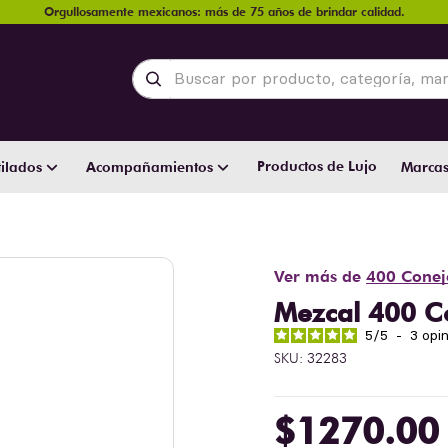
Orgullosamente mexicanos: más de 75 años de brindar calidad.
Buscar por producto, categoría, marca y
Productos de Lujo
ilados
Acompañamientos
Marca
Ver más de
400 Conej
Mezcal 400 C
5
/
5
-
3
opi
SKU
:
32283
$
1270
.
00