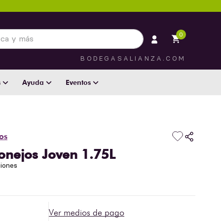
 más
0
BODEGASALIANZA.COM
s
Ayuda
Eventos
os
onejos Joven 1.75L
niones
Ver medios de pago