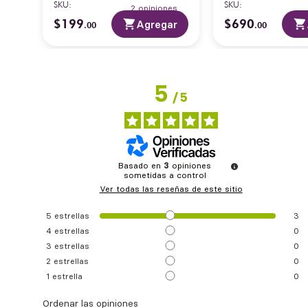
SKU
:
SKU
:
2
opiniones
$
199
$
690
ar
Agregar
.
00
.
00
5
/
5
Basado en
3
opiniones
sometidas a control
Ver todas las reseñas de este sitio
5
estrellas
3
4
estrellas
0
3
estrellas
0
2
estrellas
0
1
estrella
0
Ordenar las opiniones