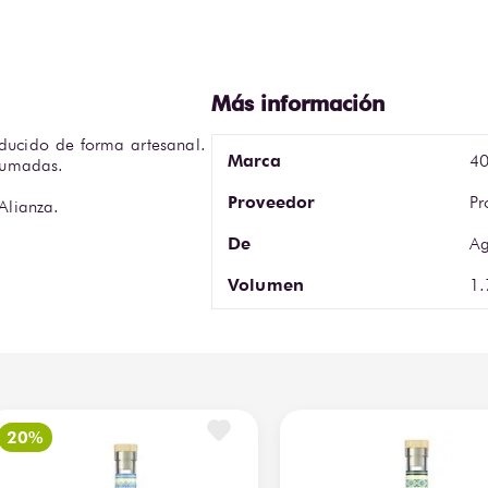
ducido de forma artesanal. 
Marca
40
umadas.

Proveedor
Pr
Alianza.
De
A
Volumen
1.