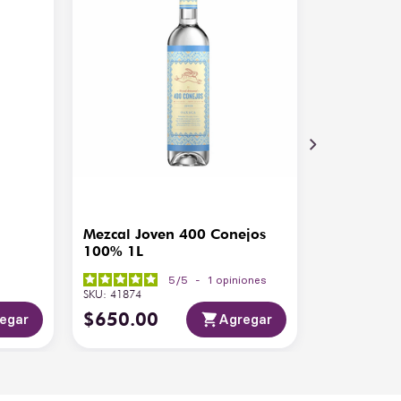
Mezcal Joven 400 Conejos
100% 1L
5
/
5
-
1
opiniones
SKU
:
41874
$
650
.
00
egar
Agregar