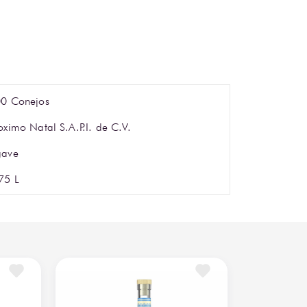
0 Conejos
oximo Natal S.A.P.I. de C.V.
gave
75 L