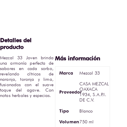
Mezcal 33 Joven brinda 
una armonía perfecta de 
sabores en cada sorbo, 
Marca
Mezcal 33
revelando cítricos de 
naranja, toronja y lima, 
CASA MEZCAL
fusionados con el suave 
OAXACA
toque del agave. Con 
Proveedor
1934, S.A.P.I.
notas herbales y especias.
DE C.V.
Tipo
Blanco
Volumen
750 ml