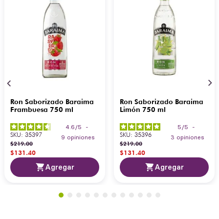
Ron Saborizado Baraima
Ron Saborizado Baraima
Frambuesa 750 ml
Limón 750 ml
4.6
/
5
-
5
/
5
-
SKU
:
35397
SKU
:
35396
9
opiniones
3
opiniones
$
219
.
00
$
219
.
00
$
131
.
40
$
131
.
40
Agregar
Agregar