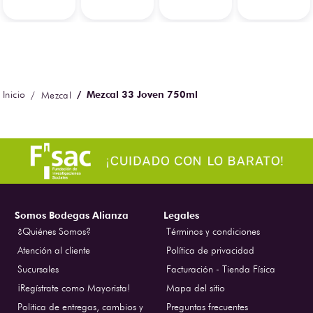
Mezcal 33 Joven 750ml
Mezcal
Somos Bodegas Alianza
Legales
¿Quiénes Somos?
Términos y condiciones
Atención al cliente
Política de privacidad
Sucursales
Facturación - Tienda Física
¡Regístrate como Mayorista!
Mapa del sitio
Politica de entregas, cambios y
Preguntas frecuentes