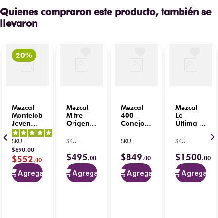
Quienes compraron este producto, también se
llevaron
Mezcal
Mezcal
Mezcal
Mezcal
Montelobos
Mitre
400
La
Joven
Origen
Conejos
Última Y
750 ml
Artesanal
Joven
Nos
5
/
5
-
Joven
100%
Vamos
SKU
:
SKU
:
SKU
:
SKU
:
60
opiniones
700 ml
Cosecha
Joven
$
690
.
00
C/Tamborines
Salvaje
Coyote
$
495
$
849
$
1500
$
552
.
00
.
00
.
00
.
00
250 ml
700 ml
750 ml
Agregar
Agregar
Agregar
Agregar
4
/
5
-
ano
2
opiniones