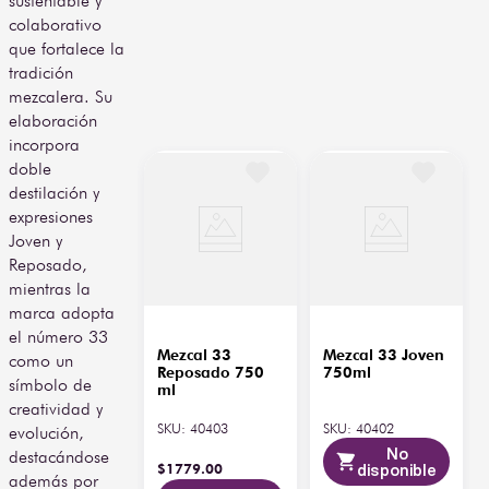
sustentable y
colaborativo
que fortalece la
tradición
mezcalera. Su
elaboración
incorpora
doble
destilación y
expresiones
Joven y
Reposado,
mientras la
marca adopta
el número 33
Mezcal 33
Mezcal 33 Joven
como un
Reposado 750
750ml
símbolo de
ml
creatividad y
SKU
:
40403
SKU
:
40402
evolución,
No
destacándose
$
1779
.
00
disponible
además por