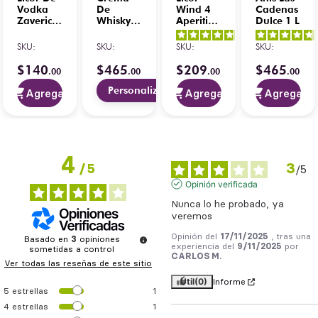
Vodka
De
Wind 4
Cadenas
Zaverich
Whisky
Aperitivo
Dulce 1 L
Manzana
Baileys
Amargo
4.8
/
5
-
4.8
/
5
-
Verde 1
700 ml
750 ml
SKU
:
SKU
:
SKU
:
SKU
:
6
opiniones
6
opiniones
L
(Grabado)
$
140
$
465
$
209
$
465
.
00
.
00
.
00
.
00
Personalizar
Agregar
Agregar
Agregar
4
3
/
5
/
5
Opinión verificada
Nunca lo he probado, ya 
veremos
Opinión del
17/11/2025
, tras una
Basado en
3
opiniones
experiencia del
9/11/2025
por
sometidas a control
CARLOS M.
Ver todas las reseñas de este sitio
Útil
(0)
Informe
5
estrellas
1
4
estrellas
1