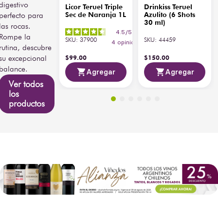
digestivo
Licor Teruel Triple
Drinkiss Teruel
perfecto para
Sec de Naranja 1L
Azulito (6 Shots
30 ml)
las rocas.
4.5
/
5
-
Rompe la
SKU
:
37900
SKU
:
44459
4
opiniones
rutina, descubre
su excepcional
$
99
.
00
$
150
.
00
balance.
Agregar
Agregar
Ver todos
los
productos