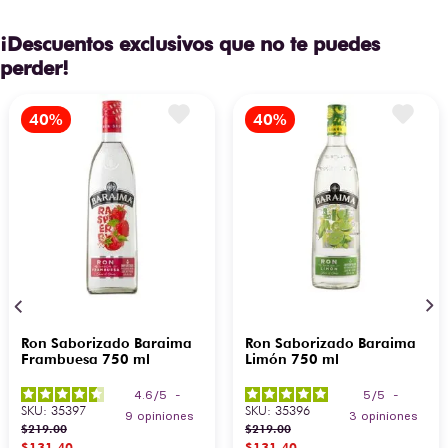
¡Descuentos exclusivos que no te puedes
perder!
Ron Saborizado Baraima
Ron Saborizado Baraima
Frambuesa 750 ml
Limón 750 ml
4.6
/
5
-
5
/
5
-
SKU
:
35397
SKU
:
35396
9
opiniones
3
opiniones
$
219
.
00
$
219
.
00
$
131
.
40
$
131
.
40