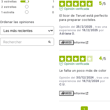
3
estrellas
1
5
/
5
2
estrellas
0
Opinión verificada
1
estrella
0
El licor de Teruel está perfecto 
para preparar cocteles.
Ordenar las opiniones
Opinión del
25/2/2025
, tras una
experiencia del
18/2/2025
por
Adriana O.
Útil
(0)
Informe
4
/
5
Opinión verificada
Le falta un poco más de color
Opinión del
30/12/2024
, tras una
experiencia del
18/12/2024
por
C.U.
Útil
(0)
Informe
1