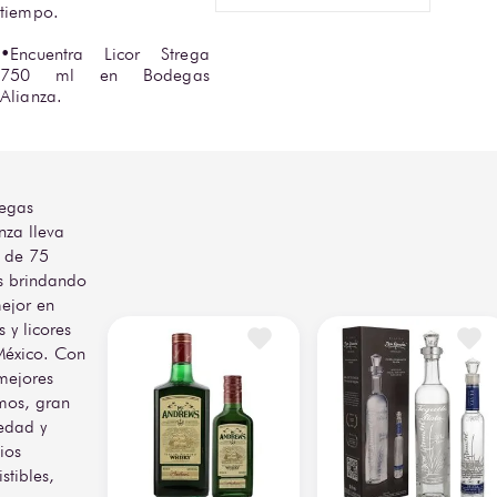
tiempo. 

•Encuentra Licor Strega 
750 ml en Bodegas 
Alianza.
egas
nza lleva
 de 75
s brindando
ejor en
s y licores
México. Con
mejores
mos, gran
edad y
ios
istibles,