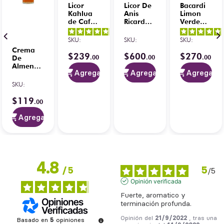
Licor
Licor De
Bacardi
Kahlua
Anis
Limon
de Café
Ricard
Verde
1 L
700 ml
750ml
4.8
/
5
-
C/Raspberry
SKU
:
SKU
:
SKU
:
37
opiniones
50ml
Crema
$
239
$
600
$
270
.
00
.
00
.
00
De
Almendrado
Agregar
Agregar
Agregar
Orendain
4.8
/
5
-
200 ml
SKU
:
4
opiniones
$
119
.
00
Agregar
4.8
5
/
5
/
5
Opinión verificada
Fuerte, aromatico y 
terminación profunda.
Opinión del
21/9/2022
, tras una
Basado en
5
opiniones