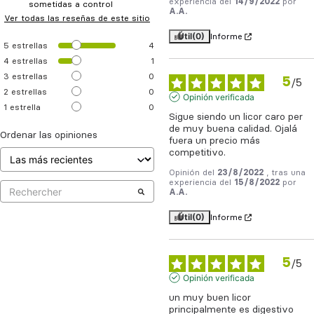
experiencia del
14/9/2022
por
sometidas a control
A.A.
Ver todas las reseñas de este sitio
Útil
(0)
Informe
5
estrellas
4
4
estrellas
1
3
estrellas
0
5
/
5
2
estrellas
0
Opinión verificada
1
estrella
0
Sigue siendo un licor caro per 
de muy buena calidad. Ojalá 
Ordenar las opiniones
fuera un precio más 
competitivo.
Opinión del
23/8/2022
, tras una
experiencia del
15/8/2022
por
A.A.
Útil
(0)
Informe
5
/
5
Opinión verificada
un muy buen licor 
principalmente es digestivo