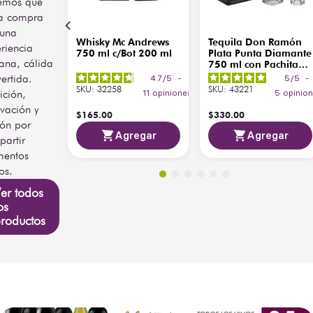
emos que
a compra
 una
Whisky Mc Andrews
Tequila Don Ramón
riencia
750 ml c/Bot 200 ml
Plata Punta Diamante
ana, cálida
750 ml con Pachita
200 ml
vertida.
4.7
/
5
-
5
/
5
-
SKU
:
32258
SKU
:
43221
ición,
11
opiniones
5
opinio
vación y
$
165
.
00
$
330
.
00
ión por
Agregar
Agregar
artir
entos
os.
er todos
os
roductos