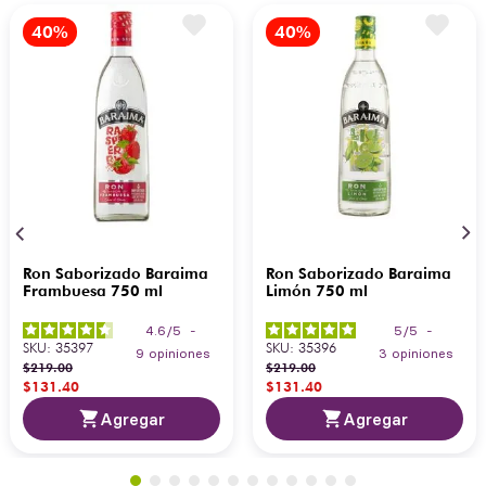
Ron Saborizado Baraima
Ron Saborizado Baraima
Frambuesa 750 ml
Limón 750 ml
4.6
/
5
-
5
/
5
-
SKU
:
35397
SKU
:
35396
9
opiniones
3
opiniones
$
219
.
00
$
219
.
00
$
131
.
40
$
131
.
40
Agregar
Agregar