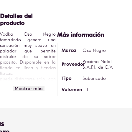
Vodka Oso Negro 
tamarindo genera una 
sensación muy suave en 
Marca
Oso Negro
paladar que permite 
disfrutar de su sabor 
Proximo Natal
picosito. Disponible en la 
Proveedor
S.A.P.I. de C.V.
tienda en línea y tiendas 
físicas.

Tipo
Saborizado
puede disfrutarse solo, con 
hielo o en cócteles 
Mostrar más
Volumen
1 L
tropicales que resalten su 
sabor a tamarindo.

•Encuentra Licor De Vodka 
Oso Negro Tamarindo 
Picoso en Bodegas Alianza.
s
bre