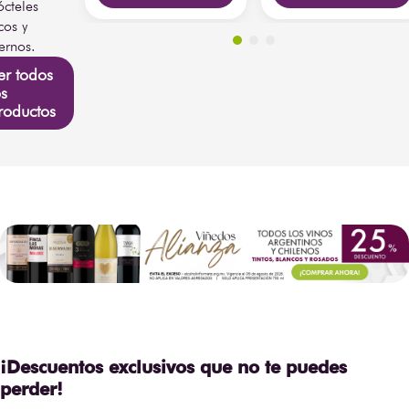
ócteles
cos y
rnos.
er todos
os
roductos
¡Descuentos exclusivos que no te puedes
perder!