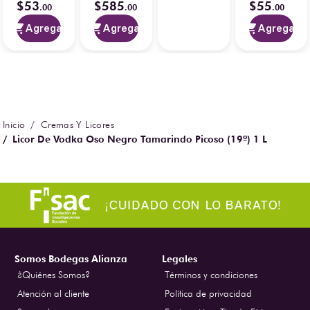
$
53
$
585
$
55
.
00
.
00
.
00
Agregar
Agregar
Agregar
Cremas Y Licores
Licor De Vodka Oso Negro Tamarindo Picoso (19º) 1 L
Somos Bodegas Alianza
Legales
¿Quiénes Somos?
Términos y condiciones
Atención al cliente
Política de privacidad