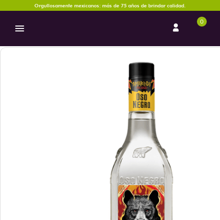
Orgullosamente mexicanos: más de 75 años de brindar calidad.
0