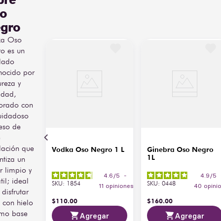
o
gro
ka Oso
o es un
ilado
nocido por
ureza y
idad,
orado con
uidadoso
eso de
e
ilación que
Vodka Oso Negro 1 L
Ginebra Oso Negro
1L
ntiza un
r limpio y
4.6
/
5
-
4.9
/
5
til; ideal
SKU
:
1854
SKU
:
0448
11
opiniones
40
opini
disfrutar
$
110
.
00
$
160
.
00
, con hielo
mo base
Agregar
Agregar