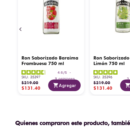
Ron Saborizado Baraima
Ron Saborizado
Frambuesa 750 ml
Limón 750 ml
4.6
/
5
-
SKU
:
35397
SKU
:
35396
9
opiniones
$
219
.
00
$
219
.
00
Agregar
$
131
.
40
$
131
.
40
Quienes compraron este producto, tambié