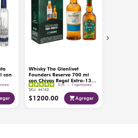
ata
Whisky The Glenlivet
l con
Founders Reserve 700 ml
con Chivas Regal Extra-13
iones
5
/
5
-
1
opiniones
200ml
SKU
:
44163
$
1200
.
00
egar
Agregar