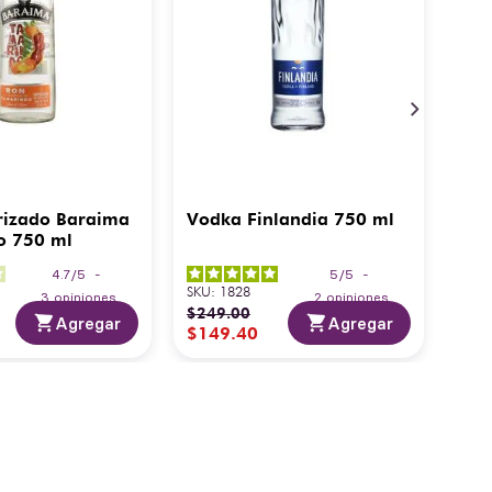
rizado Baraima
Vodka Finlandia 750 ml
o 750 ml
4.7
/
5
-
5
/
5
-
SKU
:
1828
3
opiniones
2
opiniones
$
249
.
00
Agregar
Agregar
$
149
.
40