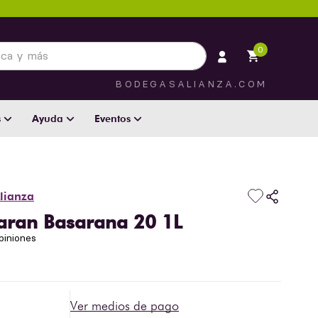
 más
0
BODEGASALIANZA.COM
s
Ayuda
Eventos
lianza
haran Basarana 20 1L
piniones
Ver medios de pago