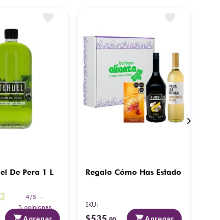
uel De Pera 1 L
Regalo Cómo Has Estado
Lic
Sab
4
/
5
-
SKU
:
SKU
:
3
opiniones
$
535
$
2
Agregar
Agregar
.
00