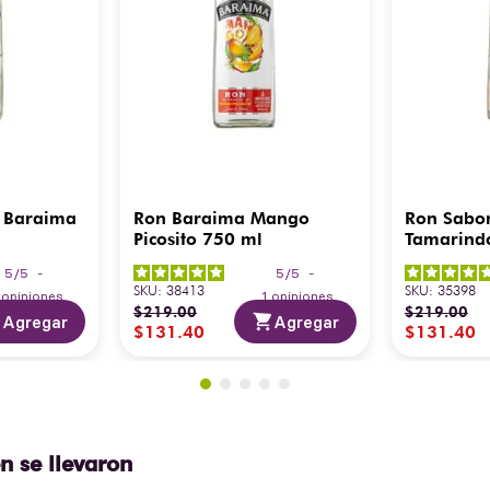
 Baraima
Ron Baraima Mango
Ron Sabo
Picosito 750 ml
Tamarind
5
/
5
-
5
/
5
-
SKU
:
38413
SKU
:
35398
3
opiniones
1
opiniones
$
219
.
00
$
219
.
00
Agregar
Agregar
$
131
.
40
$
131
.
40
n se llevaron