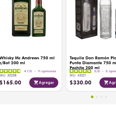
Whisky Mc Andrews 750 ml
Tequila Don Ramón Pl
c/Bot 200 ml
Punta Diamante 750 m
Pachita 200 ml
4.7
/
5
-
11
opiniones
5
/
5
-
5
opin
SKU
:
32258
SKU
:
43221
$
165
.
00
$
330
.
00
Agregar
Agr