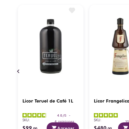
Licor Teruel de Café 1L
Licor Frangelic
4.8
/
5
-
SKU
:
SKU
:
es
4
opiniones
1
$
99
$
480
ar
Agregar
.
00
.
00