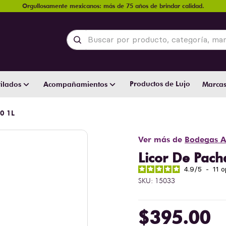
Orgullosamente mexicanos: más de 75 años de brindar calidad.
Buscar por producto, categoría, marca y
Productos de Lujo
ilados
Acompañamientos
Marca
0 1L
Ver más de
Bodegas A
Licor De Pac
4.9
/
5
-
11
o
SKU
:
15033
$
395
.
00