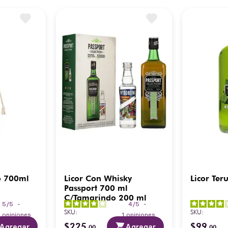
o 700ml
Licor Con Whisky
Licor Ter
Passport 700 ml
C/Tamarindo 200 ml
5
/
5
-
4
/
5
-
SKU
:
SKU
:
0
opiniones
1
opiniones
$
225
$
99
Agregar
Agregar
.
00
.
00