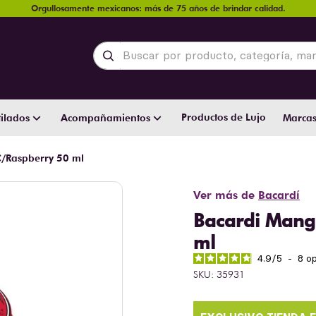
Orgullosamente mexicanos: más de 75 años de brindar calidad.
Buscar por producto, categoría, marca y
Productos de Lujo
ilados
Acompañamientos
Marca
C/Raspberry 50 ml
Ver más de
Bacardí
Bacardi Mang
ml
4.9
/
5
-
8
op
SKU
:
35931