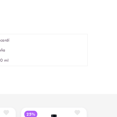
cardí
aña
0 ml