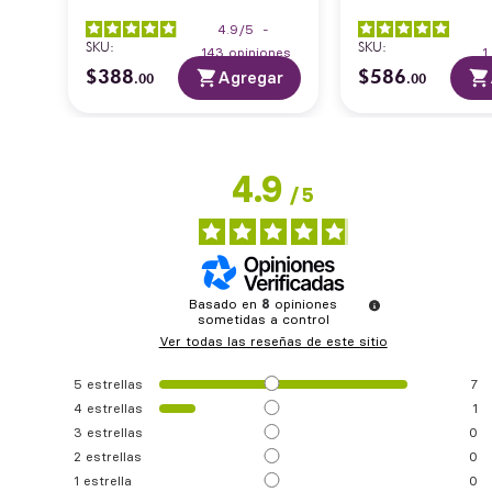
-
4.9
/
5
-
SKU
:
SKU
:
es
143
opiniones
1
$
388
$
586
ar
Agregar
.
00
.
00
4.9
/
5
Basado en
8
opiniones
sometidas a control
Ver todas las reseñas de este sitio
5
estrellas
7
4
estrellas
1
3
estrellas
0
2
estrellas
0
1
estrella
0