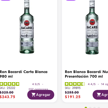
Ron Bacardí Carta Blanca
Ron Blanco Bacardí N
980 ml
Presentación 700 ml
4.9
/
5
-
4.4
/
5
-
14
o
SKU
:
25232
SKU
:
39895
207
opiniones
$
325
.
00
$
255
.
00
Agregar
Agr
$
243
.
75
$
191
.
25