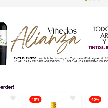
perder!