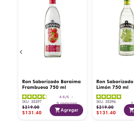
Ron Saborizado Baraima
Ron Saborizado
Frambuesa 750 ml
Limón 750 ml
4.6
/
5
-
SKU
:
35397
SKU
:
35396
9
opiniones
$
219
.
00
$
219
.
00
Agregar
$
131
.
40
$
131
.
40