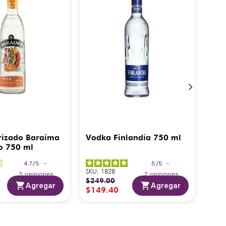
rizado Baraima
Vodka Finlandia 750 ml
o 750 ml
4.7
/
5
-
5
/
5
-
SKU
:
1828
3
opiniones
2
opiniones
$
249
.
00
Agregar
Agregar
$
149
.
40