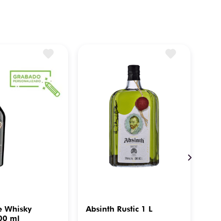
 Whisky
Absinth Rustic 1 L
Ani
00 ml
1 L