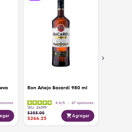
ueva
Ron Añejo Bacardí 980 ml
piniones
4.9
/
5
-
67
opiniones
SKU
:
34399
$
355
.
00
egar
Agregar
$
266
.
25