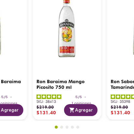
 Baraima
Ron Baraima Mango
Ron Sabo
Picosito 750 ml
Tamarind
5
/
5
-
5
/
5
-
SKU
:
38413
SKU
:
35398
3
opiniones
1
opiniones
$
219
.
00
$
219
.
00
Agregar
Agregar
$
131
.
40
$
131
.
40