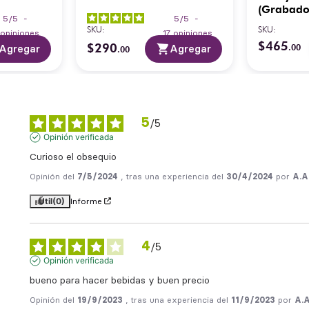
(Grabado
5
/
5
-
5
/
5
-
SKU
:
SKU
:
opiniones
17
opiniones
$
465
$
290
.
00
Agregar
Agregar
.
00
5
/
5
Opinión verificada
Curioso el obsequio
Opinión del
7/5/2024
, tras una experiencia del
30/4/2024
por
A.A
Útil
(0)
Informe
4
/
5
Opinión verificada
bueno para hacer bebidas y buen precio
Opinión del
19/9/2023
, tras una experiencia del
11/9/2023
por
A.A