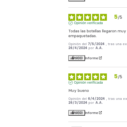
5
/
5
Opinión verificada
Todas las botellas llegaron muy 
empaquetadas.
Opinión del
7/5/2024
, tras una ex
26/4/2024
por
A.A.
Útil
(0)
Informe
5
/
5
Opinión verificada
Muy bueno
Opinión del
6/4/2024
, tras una e
26/3/2024
por
A.A.
Útil
(0)
Informe