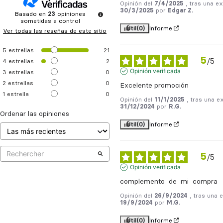
Opinión del
7/4/2025
, tras una ex
30/3/2025
por
Edgar Z.
Basado en
23
opiniones
sometidas a control
Útil
(0)
Informe
Ver todas las reseñas de este sitio
5
estrellas
21
5
/
5
4
estrellas
2
Opinión verificada
3
estrellas
0
2
estrellas
0
Excelente promoción
1
estrella
0
Opinión del
11/1/2025
, tras una e
31/12/2024
por
R.G.
Ordenar las opiniones
Útil
(0)
Informe
5
/
5
Opinión verificada
complemento  de  mi  compra
Opinión del
26/9/2024
, tras una 
19/9/2024
por
M.G.
Útil
(0)
Informe