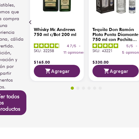
istibles,
emos que
a compra
 una
Whisky Mc Andrews
Tequila Don Ramón
riencia
750 ml c/Bot 200 ml
Plata Punta Diamante
ana, cálida
750 ml con Pachita
200 ml
vertida.
4.7
/
5
-
5
/
5
-
SKU
:
32258
SKU
:
43221
ición,
11
opiniones
5
opinio
vación y
$
165
.
00
$
330
.
00
ión por
Agregar
Agregar
artir
entos
os.
er todos
os
roductos