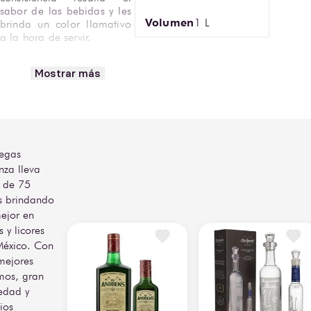
sabor de las bebidas y les 
Volumen
1 L
brinda un color llamativo 
a la hora de servir. 

•Encuentra Jarabe 
Mostrar más
Granadina Madrileña 1 L 
en Bodegas Alianza.
egas
nza lleva
 de 75
s brindando
ejor en
s y licores
México. Con
mejores
mos, gran
edad y
ios