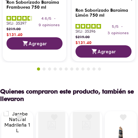
Ron Saborizado Baraima
Frambuesa 750 ml
Ron Saborizado Baraima
Limón 750 ml
4.6
/
5
-
SKU
:
35397
9
opiniones
5
/
5
-
$
219
.
00
SKU
:
35396
3
opiniones
$
131
.
40
$
219
.
00
$
131
.
40
Agregar
Agregar
Quienes compraron este producto, también se
llevaron