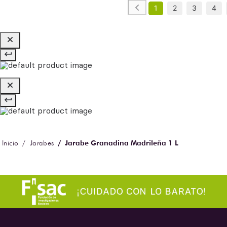
1
2
3
4
Jarabe Granadina Madrileña 1 L
Jarabes