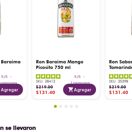
 Baraima
Ron Baraima Mango
Ron Sabo
Picosito 750 ml
Tamarind
5
/
5
-
5
/
5
-
SKU
:
38413
SKU
:
35398
3
opiniones
1
opiniones
$
219
.
00
$
219
.
00
Agregar
Agregar
$
131
.
40
$
131
.
40
n se llevaron