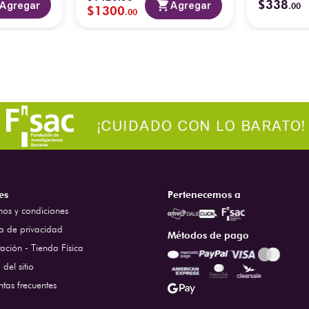
$
338
Agregar
Agregar
.
00
$
1300
.
00
es
Pertenecemos a
nos y condiciones
ca de privacidad
Métodos de pago
ación - Tienda Física
del sitio
ntas frecuentes