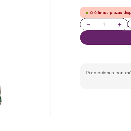
6 últimas piezas dis
－
＋
Promociones con mé