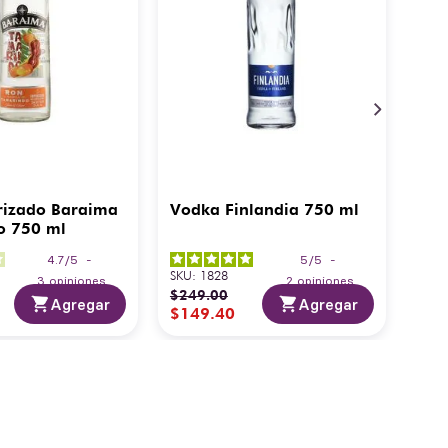
rizado Baraima
Vodka Finlandia 750 ml
o 750 ml
4.7
/
5
-
5
/
5
-
SKU
:
1828
3
opiniones
2
opiniones
$
249
.
00
Agregar
Agregar
$
149
.
40