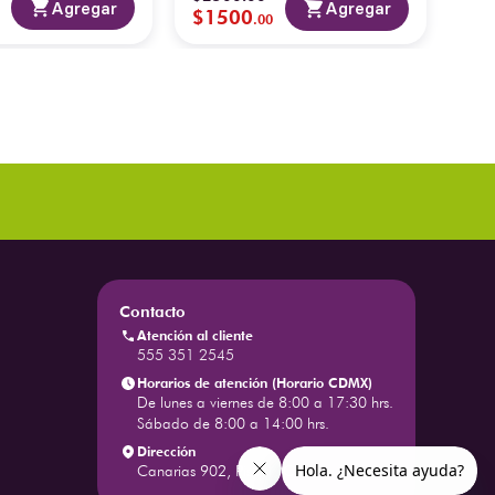
$
1
Agregar
Agregar
$
1500
.
00
Contacto
Atención al cliente
555 351 2545
Horarios de atención (Horario CDMX)
De lunes a viernes de 8:00 a 17:30 hrs.
Sábado de 8:00 a 14:00 hrs.
Dirección
Canarias 902, Piso 1, Colonia Portales