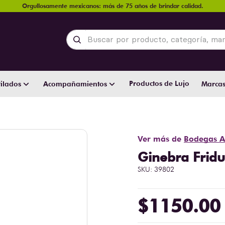
Orgullosamente mexicanos: más de 75 años de brindar calidad.
Buscar por producto, categoría, marca y
Productos de Lujo
ilados
Acompañamientos
Marca
Ver más de
Bodegas A
Ginebra Frid
SKU
:
39802
$
1150
.
00