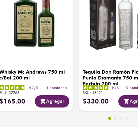
Whisky Mc Andrews 750 ml
Tequila Don Ramón Pl
c/Bot 200 ml
Punta Diamante 750 m
Pachita 200 ml
4.7
/
5
-
11
opiniones
5
/
5
-
5
opin
SKU
:
32258
SKU
:
43221
$
165
.
00
$
330
.
00
Agregar
Agr