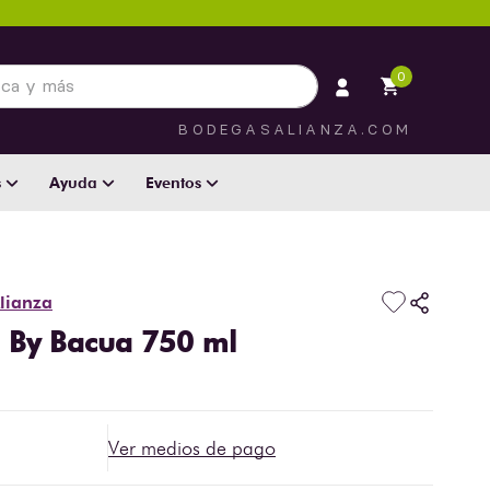
 más
0
BODEGASALIANZA.COM
s
Ayuda
Eventos
lianza
u By Bacua 750 ml
Ver medios de pago