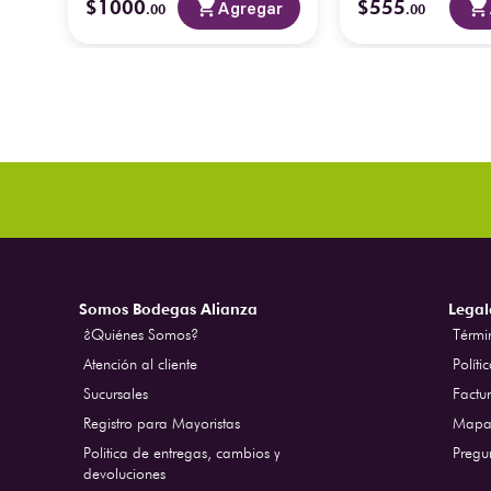
$
1000
$
555
ar
Agregar
.
00
.
00
Somos Bodegas Alianza
Legal
¿Quiénes Somos?
Térmi
Atención al cliente
Políti
Sucursales
Factur
Registro para Mayoristas
Mapa 
Politica de entregas, cambios y
Pregu
devoluciones