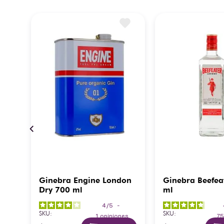
nics
Ginebra Engine London
Ginebra Beefea
ml
Dry 700 ml
ml
4
/
5
-
SKU
:
SKU
:
es
1
opiniones
7