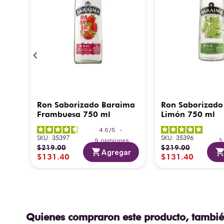
Ron Saborizado Baraima
Ron Saborizado
Frambuesa 750 ml
Limón 750 ml
4.6
/
5
-
SKU
:
35397
SKU
:
35396
9
opiniones
$
219
.
00
$
219
.
00
Agregar
$
131
.
40
$
131
.
40
Quienes compraron este producto, tambié