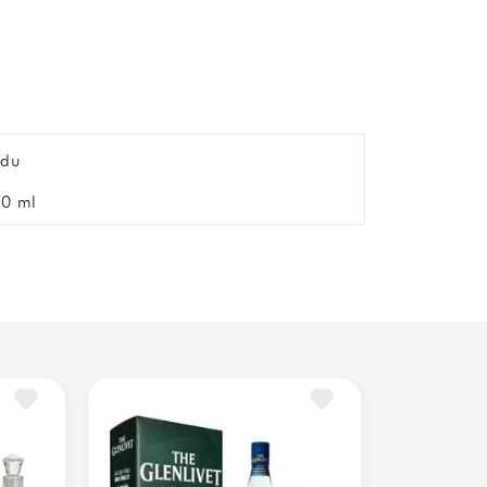
idu
0 ml