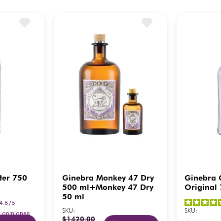
ter 750
Ginebra Monkey 47 Dry
Ginebra G
500 ml+Monkey 47 Dry
Original
50 ml
4.8
/
5
-
SKU
:
SKU
:
5
opiniones
$
1420
.
00