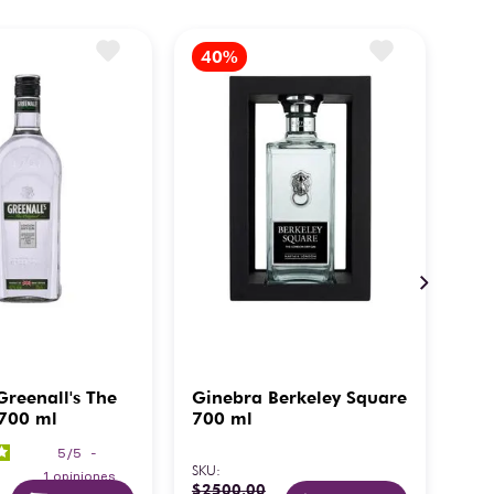
reenall's The
Ginebra Berkeley Square
Gi
 700 ml
700 ml
Sah
Mé
5
/
5
-
SKU
:
SKU
:
1
opiniones
$
2500
.
00