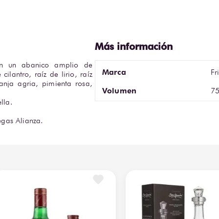
n un abanico amplio de 
Marca
Fr
lantro, raíz de lirio, raíz 
anja agria, pimienta rosa, 
Volumen
75
la.  

gas Alianza.