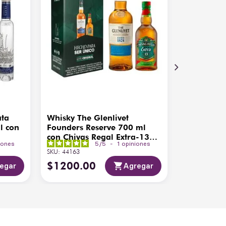
ata
Whisky The Glenlivet
l con
Founders Reserve 700 ml
con Chivas Regal Extra-13
iones
5
/
5
-
1
opiniones
200ml
SKU
:
44163
$
1200
.
00
egar
Agregar