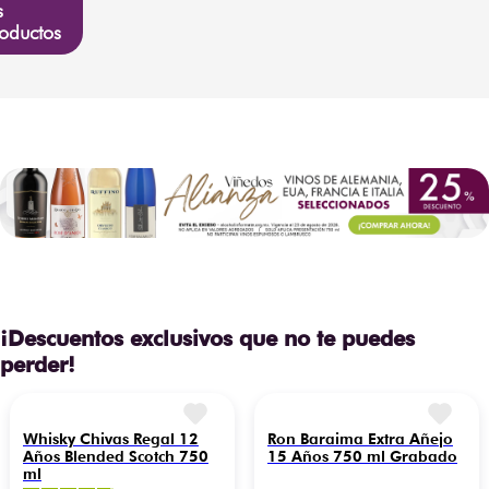
s
oductos
¡Descuentos exclusivos que no te puedes
perder!
Whisky Chivas Regal 12
Ron Baraima Extra Añejo
Años Blended Scotch 750
15 Años 750 ml Grabado
ml