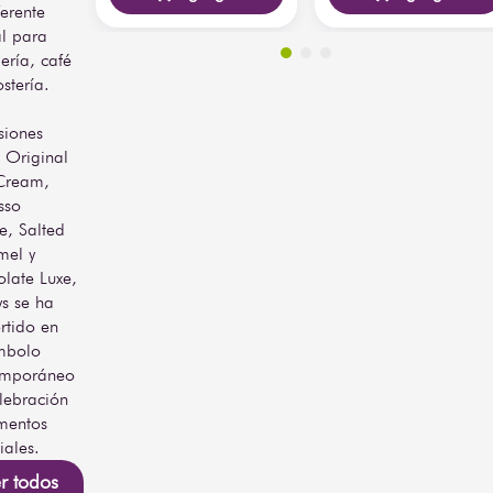
especial con un obsequio 
ferente
que perdura y destaca por 
l para
su toque personal.
lería, café
stería.
siones
Original
 Cream,
sso
, Salted
mel y
late Luxe,
ys se ha
rtido en
mbolo
emporáneo
lebración
mentos
iales.
r todos