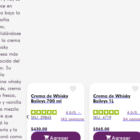
abundante hielo para 
ce en
resaltar su cremosidad. Su 
da bajo la
maridaje es versátil y 
añía
tentador: es el 
eo,
acompañante perfecto 
lidándose
para un café espresso, el 
 la crema
aliado ideal de un brownie.
isky
Características del 
desa más
Grabado
ocida del
o. Su
Esta edición exclusiva 
la
incluye la opción de 
na whisky
grabado personalizado 
directamente en la botella, 
dés, crema
permitiendo añadir hasta 
a fresca,
Crema de Whisky
Crema de Whisky
15 caracteres en una sola 
Baileys 700 ml
Baileys 1L
 y vainilla
línea. 
Un detalle único que 
a mezcla
convierte cada pieza en un 
4.9
/
5
-
4.9
/
5
le que
regalo memorable o en un 
SKU
:
29843
SKU
:
4719
143
opiniones
94
opini
ó la
artículo ideal para 
$
430
.
00
$
565
.
00
colección.
oría y la
Sorprende a esa persona 
cionó como
Agregar
Agregar