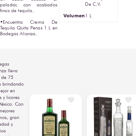
De C.V.
paladar, con acabados 
finos de tequila. 

Volumen
1 L
•Encuentra Crema De 
Tequila Quita Penas 1 L en 
Bodegas Alianza.
egas
nza lleva
 de 75
s brindando
ejor en
s y licores
México. Con
mejores
mos, gran
edad y
ios