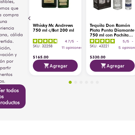
istibles,
emos que
a compra
 una
Whisky Mc Andrews
Tequila Don Ramón
riencia
750 ml c/Bot 200 ml
Plata Punta Diamante
ana, cálida
750 ml con Pachita
200 ml
vertida.
4.7
/
5
-
5
/
5
-
SKU
:
32258
SKU
:
43221
ición,
11
opiniones
5
opinio
vación y
$
165
.
00
$
330
.
00
ión por
Agregar
Agregar
artir
entos
os.
er todos
os
roductos