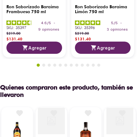
Ron Saborizado Baraima
Ron Saborizado Baraima
Frambuesa 750 ml
Limón 750 ml
4.6
/
5
-
5
/
5
-
SKU
:
35397
SKU
:
35396
9
opiniones
3
opiniones
$
219
.
00
$
219
.
00
$
131
.
40
$
131
.
40
Agregar
Agregar
Quienes compraron este producto, también se
llevaron