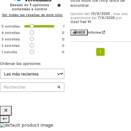
otros sitios fue muy difícil de 
Basado en
1
opiniones
encontrar.
sometidas a control
Opinión del
10/6/2026
, tras una
Ver todas las reseñas de este sitio
experiencia del
7/6/2026
por
Ozel Yair M.
5
estrellas
1
Útil
(0)
Informe
4
estrellas
0
3
estrellas
0
2
estrellas
0
1
1
estrella
0
Ordenar las opiniones