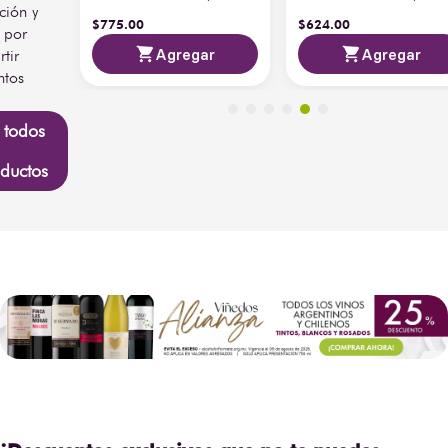
ción y
$
775
.
00
$
624
.
00
 por
ar
Agregar
Agregar
tir
tos
.
 todos
ductos