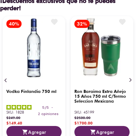
¡Descuentos exclusivos que no te puedes
perder!
Vodka Finlandia 750 ml
Ron Baraima Extra Añejo
15 Años 750 ml C/Termo
Seleccion Mexicana
5
/
5
-
SKU
:
1828
SKU
:
45199
2
opiniones
$
249
.
00
$
2500
.
00
$
149
.
40
$
1700
.
00
Agregar
Agregar