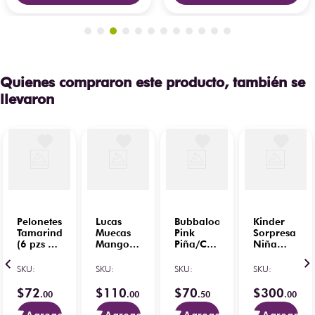
Quienes compraron este producto, también se
llevaron
Pelonetes
Lucas
Bubbaloo
Kinder
Tamarindo
Muecas
Pink
Sorpresa
(6 pzs X
Mango
Piña/Chamoy
Niña
30 g)
(10 Pza.
(47Pz)
240 g
X 24 g)
5.1 g
(12 pz)
SKU
:
SKU
:
SKU
:
SKU
:
$
72
$
110
$
70
$
300
.
00
.
00
.
50
.
00