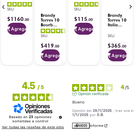
700 ml
5
/
5
-
4.7
/
5
-
con
SKU
:
SKU
:
1
opiniones
7
opiniones
Copa
Brandy
Brandy
$
1160
$
115
.
00
.
00
Torres 10
Torres 10
Bourbon
Italia
Agregar
Agregar
Barrel
700 ml
4.9
/
5
-
4.3
/
5
-
700 ml
SKU
:
SKU
:
50
opiniones
6
opiniones
$
419
$
365
.
00
.
00
Agregar
Agregar
4.5
4
/
5
/
5
Opinión verificada
Bueno
Opinión del
29/1/2025
, tras una e
1/1/2025
por
D.B.
Basado en
23
opiniones
sometidas a control
Útil
(0)
Informe
Ver todas las reseñas de este sitio