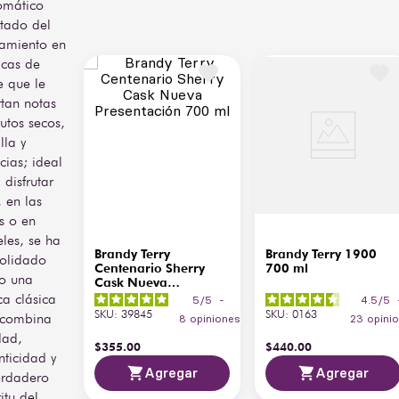
omático
frutos secos y
madera tostada.
ltado del
madera ligera
amiento en
Versátil y accesible, Terry 
icas de
Suave,
1900 es ideal para 
e que le
ligeramente
disfrutarse solo, con hielo 
Gusto y
dulce, con
o como base para 
tan notas
Retrogusto
final corto y
coctelería clásica. En 
rutos secos,
agradable
gastronomía, armoniza 
lla y
con chocolates, postres de 
cias; ideal
caramelo, frutos secos y 
 disfrutar
quesos semicurados, 
, en las
siendo una opción 
confiable para consumo 
s o en
cotidiano.
eles, se ha
Brandy Terry
Brandy Terry 1900
olidado
Centenario Sherry
700 ml
o una
Cask Nueva
Presentación 700 ml
a clásica
5
/
5
-
4.5
/
5
SKU
:
39845
SKU
:
0163
 combina
8
opiniones
23
opini
dad,
$
355
.
00
$
440
.
00
nticidad y
Agregar
Agregar
erdadero
itu del