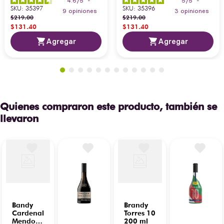
4.6
/
5
-
5
/
5
-
SKU
:
35397
SKU
:
35396
9
opiniones
3
opiniones
$
219
.
00
$
219
.
00
$
131
.
40
$
131
.
40
Agregar
Agregar
Quienes compraron este producto, también se
llevaron
Bandy
Brandy
Cardenal
Torres 10
Mendoza
200 ml