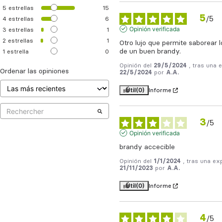
5
estrellas
15
5
/
5
4
estrellas
6
Opinión verificada
3
estrellas
1
2
estrellas
1
Otro lujo que permite saborear lo
de un buen brandy.
1
estrella
0
Opinión del
29/5/2024
, tras una 
Ordenar las opiniones
22/5/2024
por
A.A.
Útil
(0)
Informe
3
/
5
Opinión verificada
brandy accecible
Opinión del
1/1/2024
, tras una ex
21/11/2023
por
A.A.
Útil
(0)
Informe
4
/
5