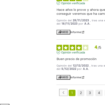
Opinión verificada
Hace años lo prove y ahora que 
conseguir veremos que ha cam
Opinión del
28/11/2023
, tras una 
del
18/11/2023
por
A.A.
Útil
(0)
Informe
4
/
5
Opinión verificada
Buen precio de promoción
Opinión del
12/12/2022
, tras una 
del
5/12/2022
por
A.A.
Útil
(0)
Informe
1
2
3
4