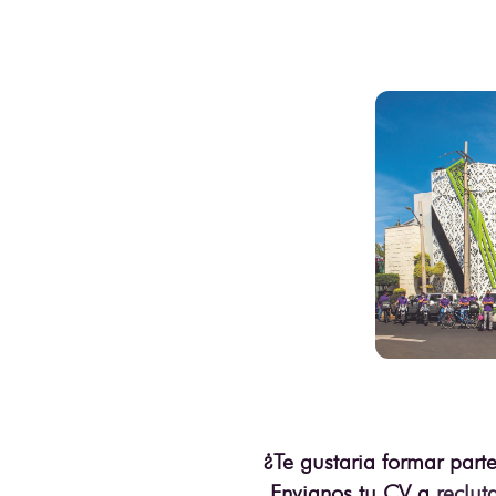
¿Te gustaria formar part
Envianos tu CV a
reclu