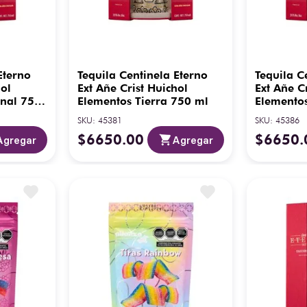
Eterno
Tequila Centinela Eterno
Tequila C
hol
Ext Añe Crist Huichol
Ext Añe C
onal 750
Elementos Tierra 750 ml
Elemento
ml
SKU
:
45381
SKU
:
45386
$
6650
.
00
$
6650
.
Agregar
Agregar