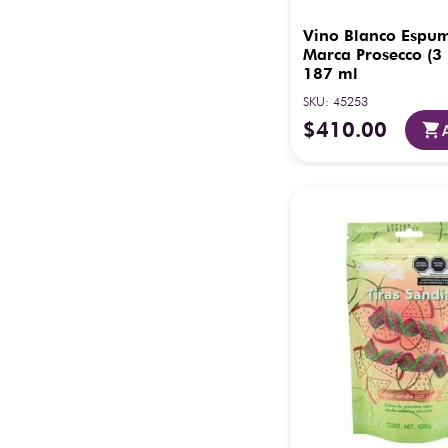
Vino Blanco Espu
Marca Prosecco (3 
187 ml
SKU
:
45253
$
410
.
00