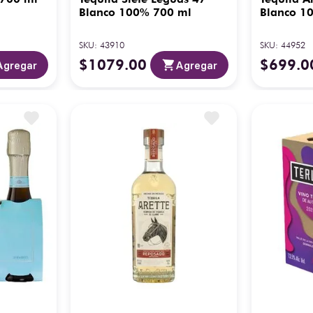
Blanco 100% 700 ml
Blanco 1
SKU
:
43910
SKU
:
44952
$
1079
.
00
$
699
.
0
Agregar
Agregar