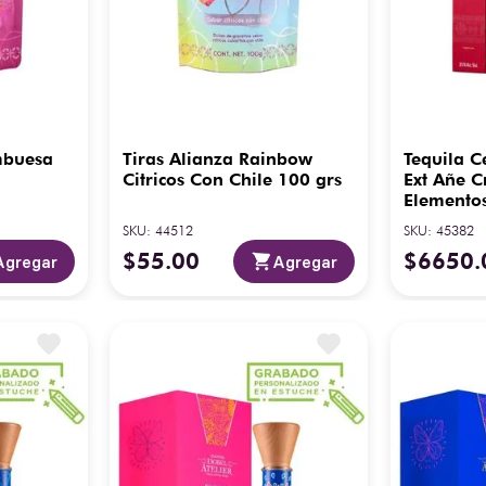
mbuesa
Tiras Alianza Rainbow
Tequila C
Citricos Con Chile 100 grs
Ext Añe C
Elemento
SKU
:
44512
SKU
:
45382
$
55
.
00
$
6650
.
Agregar
Agregar