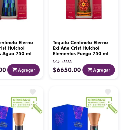
entinela Eterno
Tequila Centinela Eterno
rist Huichol
Ext Añe Crist Huichol
s Agua 750 ml
Elementos Fuego 750 ml
SKU
:
45383
00
$
6650
.
00
Agregar
Agregar