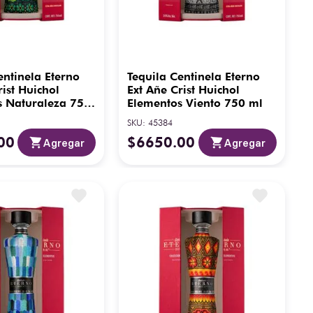
entinela Eterno
Tequila Centinela Eterno
rist Huichol
Ext Añe Crist Huichol
s Naturaleza 750
Elementos Viento 750 ml
SKU
:
45384
00
$
6650
.
00
Agregar
Agregar