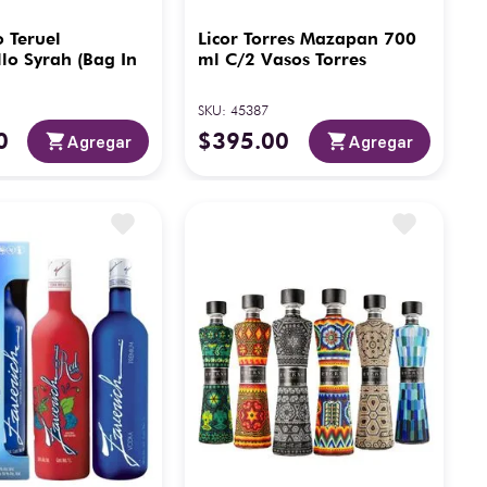
o Teruel
Licor Torres Mazapan 700
lo Syrah (Bag In
ml C/2 Vasos Torres
SKU
:
45387
0
$
395
.
00
Agregar
Agregar