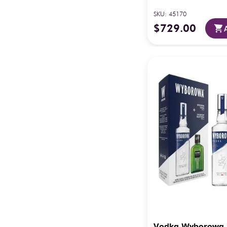
355 ml
SKU
:
45170
Mostrar 4 más
$
729
.
00
Vodka Wyborowa 