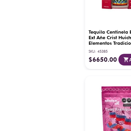
Tequila Centinela 
Ext Añe Crist Huic
Elementos Tradici
ml
SKU
:
45385
$
6650
.
00