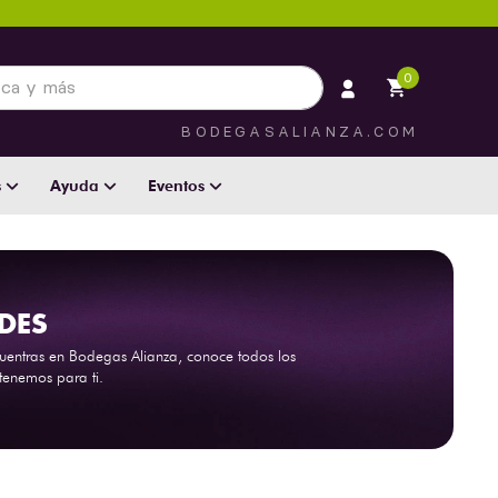
 más
0
BODEGASALIANZA.COM
s
Ayuda
Eventos
DES
encuentras en Bodegas Alianza, conoce todos los
enemos para ti.