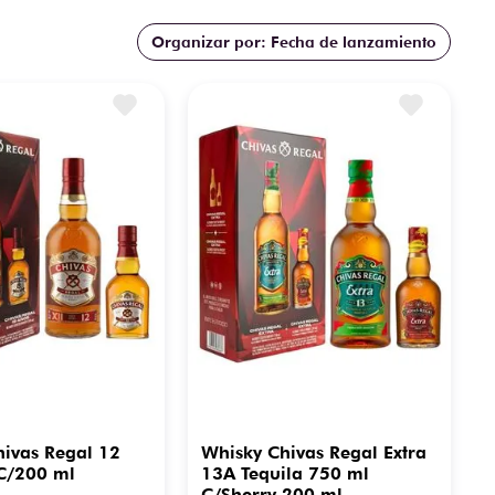
Fecha de lanzamiento
ivas Regal 12
Whisky Chivas Regal Extra
C/200 ml
13A Tequila 750 ml
C/Sherry 200 ml