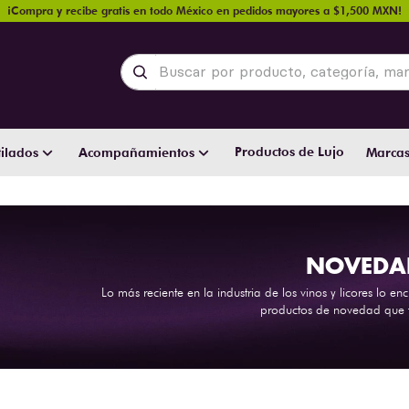
¡Compra y recibe gratis en todo México en pedidos mayores a $1,500 MXN!
Buscar por producto, categoría, marca y
Productos de Lujo
ilados
Acompañamientos
Marca
NOVEDA
Lo más reciente en la industria de los vinos y licores lo 
productos de novedad que t