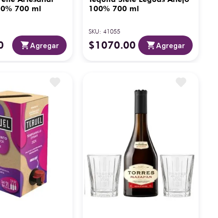
00% 700 ml
100% 700 ml
SKU
:
41055
0
$
1070
.
00
Agregar
Agregar