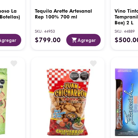
moso La
Tequila Arette Artesanal
Vino Tint
Botellas)
Rep 100% 700 ml
Tempranil
Box) 2 L
SKU
:
44953
SKU
:
44889
$
799
.
00
$
500
.
0
Agregar
Agregar