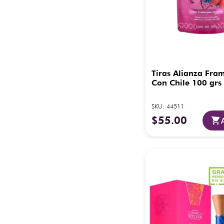
Tiras Alianza Fra
Con Chile 100 grs
SKU
:
44511
$
55
.
00