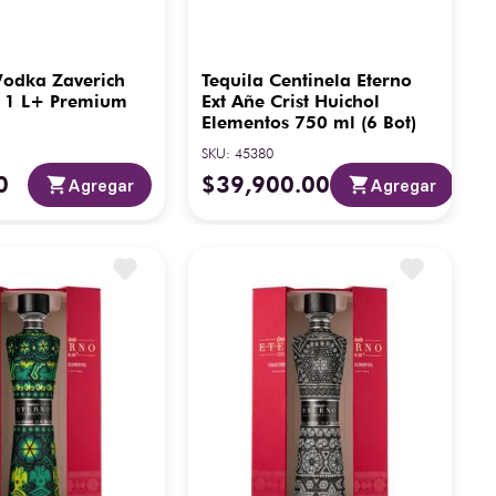
Vodka Zaverich
Tequila Centinela Eterno
y 1 L+ Premium
Ext Añe Crist Huichol
Elementos 750 ml (6 Bot)
SKU
:
45380
0
$
39
,
900
.
00
Agregar
Agregar