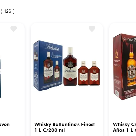
126
oven
Whisky Ballantine's Finest
Whisky Ch
1 L C/200 ml
Años 1 L 