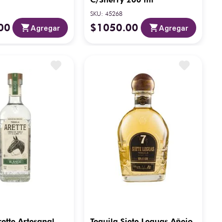
SKU
:
45268
00
$
1050
.
00
Agregar
Agregar
rette Artesanal
Tequila Siete Leguas Añejo