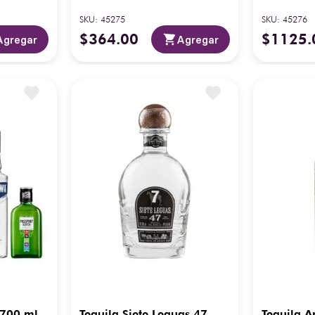
SKU
:
45275
SKU
:
45276
$
364
.
00
$
1125
.
Agregar
Agregar
700 ml
Tequila Siete Leguas 47
Tequila A