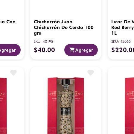
dia Con
Chicharrón Juan
Licor De 
Chicharrón De Cerdo 100
Red Berr
grs
1L
SKU
:
40198
SKU
:
42065
$
40
.
00
$
220
.
0
Agregar
Agregar