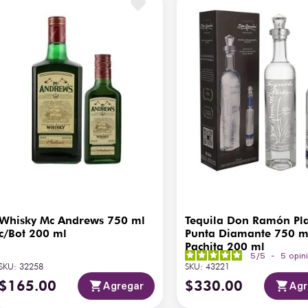
Whisky Mc Andrews 750 ml
Tequila Don Ramón Pl
c/Bot 200 ml
Punta Diamante 750 m
Pachita 200 ml
5
/
5
-
5
opin
SKU
:
32258
SKU
:
43221
$
165
.
00
$
330
.
00
Agregar
Agr