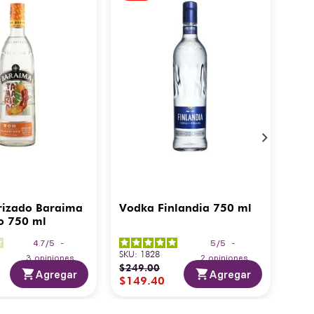
rizado Baraima
Vodka Finlandia 750 ml
o 750 ml
4.7
/
5
-
5
/
5
-
SKU
:
1828
3
opiniones
2
opiniones
$
249
.
00
Agregar
Agregar
$
149
.
40