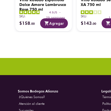
Dolce Amore Lambrusco
XA 750 ml
Rose 750 ml
-
4.9
/
5
-
SKU
:
SKU
:
es
29
opiniones
1
$
158
$
143
ar
Agregar
.
00
.
00
Somos Bodegas Alianza
Legal
¿Quiénes Somos?
Térmi
Atención al cliente
Políti
Sucursales
Factur