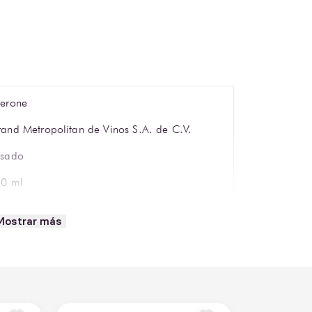
erone
and Metropolitan de Vinos S.A. de C.V.
sado
0 ml
spumoso
Mostrar más
sado