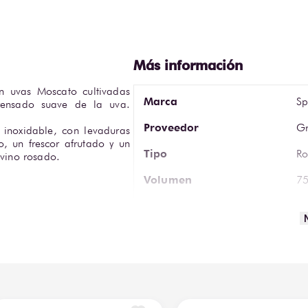
n uvas Moscato cultivadas 
Marca
Sp
rensado suave de la uva. 
Proveedor
Gr
inoxidable, con levaduras 
, un frescor afrutado y un 
Tipo
Ro
ino rosado. 

Volumen
75
Espumoso
E
Tipo de Vino
Ro