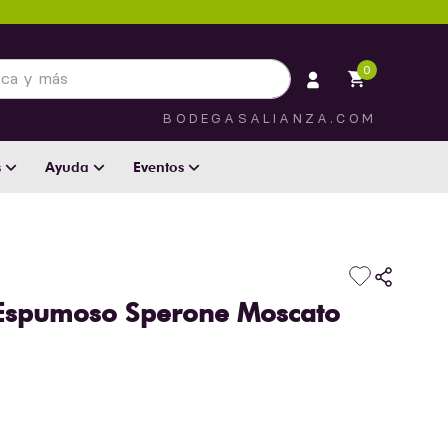
 más
0
BODEGASALIANZA.COM
s
Ayuda
Eventos
Espumoso Sperone Moscato