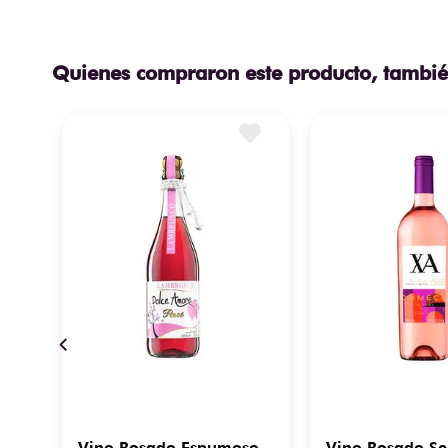
Quienes compraron este producto, tambié
so
Vino Rosado Espumoso
Vino Rosado Se