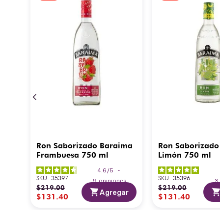
Ron Saborizado Baraima
Ron Saborizado
Frambuesa 750 ml
Limón 750 ml
4.6
/
5
-
SKU
:
35397
SKU
:
35396
9
opiniones
$
219
.
00
$
219
.
00
Agregar
$
131
.
40
$
131
.
40