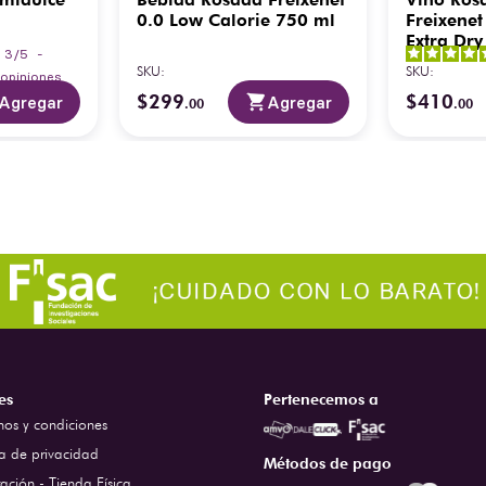
0.0 Low Calorie 750 ml
Freixenet
Extra Dry
3
/
5
-
SKU
:
SKU
:
opiniones
$
299
$
410
Agregar
Agregar
.
00
.
00
es
Pertenecemos a
nos y condiciones
ca de privacidad
Métodos de pago
ación - Tienda Física