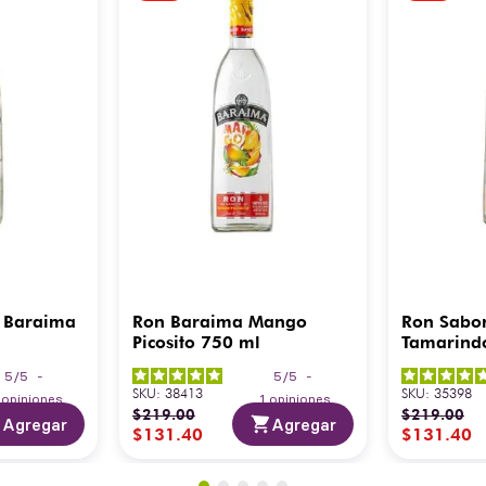
 Baraima
Ron Baraima Mango
Ron Sabo
Picosito 750 ml
Tamarind
5
/
5
-
5
/
5
-
SKU
:
38413
SKU
:
35398
3
opiniones
1
opiniones
$
219
.
00
$
219
.
00
Agregar
Agregar
$
131
.
40
$
131
.
40