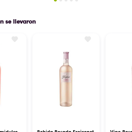
n se llevaron
midulce
Bebida Rosada Freixenet
Vino Ros