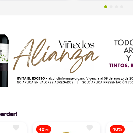
perder!