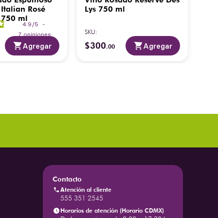
 Italian Rosé
Lys 750 ml
Jp.
 750 ml
4.9
/
5
-
SKU
:
SKU
:
7
opiniones
$
300
$
3
Agregar
Agregar
.
00
Contacto
Atención al cliente
555 351 2545
Horarios de atención (Horario CDMX)