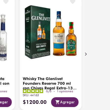
ata
Whisky The Glenlivet
l con
Founders Reserve 700 ml
con Chivas Regal Extra-13
iones
5
/
5
-
1
opiniones
200ml
SKU
:
44163
$
1200
.
00
egar
Agregar