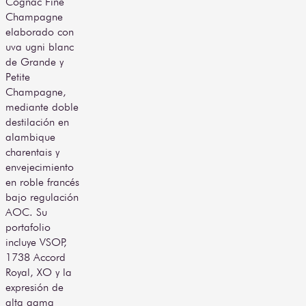
Cognac Fine
Proveedor
S.A. De C.V.
sensorial profunda y 
Champagne
envolvente. Su 
elaborado con
Volumen
700 ml
presentación especial lo 
uva ugni blanc
convierte en una opción 
de Grande y
ideal para celebraciones 
importantes, regalos 
Petite
exclusivos o como pieza 
Champagne,
de colección que 
mediante doble
conmemora tres siglos de 
destilación en
excelencia en el mundo 
alambique
del cognac.
charentais y
envejecimiento
en roble francés
bajo regulación
AOC. Su
portafolio
incluye VSOP,
1738 Accord
Royal, XO y la
expresión de
alta gama