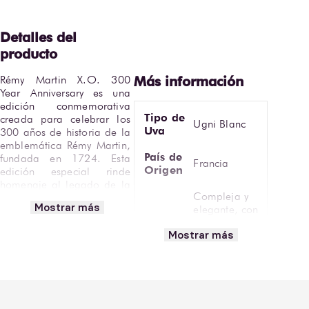
Rémy Martin X.O. 300 
Year Anniversary es una 
edición conmemorativa 
Tipo de
creada para celebrar los 
Ugni Blanc
Uva
300 años de historia de la 
emblemática Rémy Martin, 
País de
fundada en 1724. Esta 
Francia
Origen
edición especial rinde 
homenaje al legado de la 
Compleja y
maison y a su 
Mostrar más
elegante, con
inconfundible estilo Fine 
notas de frutas
Champagne, reconocido 
Mostrar más
confitadas,
por su elegancia, 
Aromática
vainilla,
profundidad y complejidad.
cacao, miel,
especias
Elaborado exclusivamente 
dulces y
con eaux-de-vie 
madera fina
procedentes de Grande 