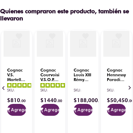
Quienes compraron este producto, también se
llevaron
Cognac
Cognac
Cognac
Cognac
V.S.
Courvoisier
Louis XIII
Hennessy
Martell
V.S.O.P.
Rémy
Paradis
Francia
Nueva
Martin
con
4.8
/
5
-
5
/
5
-
700 ml
Presentación
700 ml
Estuche
SKU
:
SKU
:
SKU
:
SKU
:
31
opiniones
3
opiniones
700 ml
Time
700 ml
Collection
$
810
$
1440
$
188
,
000
$
50
,
450
.
00
.
00
.
00
.
0
"The
Origin -
Agregar
Agregar
Agregar
Agregar
5
/
5
-
1874"
1
opiniones