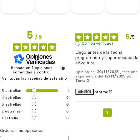
5
5
/
5
/
5
Opinión verificada
Llegó antes de la fecha 
programada y super cuidada la 
envoltura.
Basado en
1
opiniones
Opinión del
20/11/2025
, tras una
sometidas a control
experiencia del
12/11/2025
por
Ver todas las reseñas de este sitio
Tania O.
5
estrellas
1
Útil
(0)
Informe
4
estrellas
0
3
estrellas
0
2
estrellas
0
1
1
estrella
0
Ordenar las opiniones