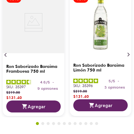
Ron Saborizado Baraima
Ron Saborizado Baraima
Limón 750 ml
Frambuesa 750 ml
5
/
5
-
4.6
/
5
-
SKU
:
35396
SKU
:
35397
3
opiniones
9
opiniones
$
219
.
00
$
219
.
00
$
131
.
40
$
131
.
40
Agregar
Agregar