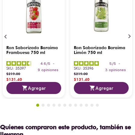
Ron Saborizado Baraima
Ron Saborizado Baraima
Frambuesa 750 ml
Limón 750 ml
4.6
/
5
-
5
/
5
-
SKU
:
35397
SKU
:
35396
9
opiniones
3
opiniones
$
219
.
00
$
219
.
00
$
131
.
40
$
131
.
40
Agregar
Agregar
Quienes compraron este producto, también se
llevaron