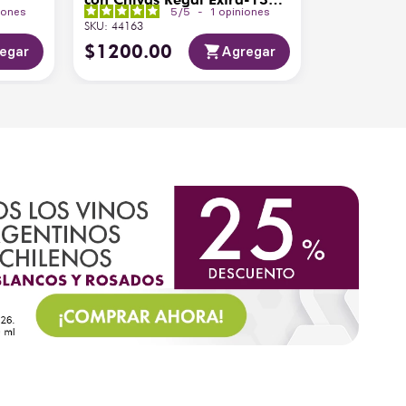
iones
5
/
5
-
1
opiniones
200ml
SKU
:
44163
$
1200
.
00
egar
Agregar