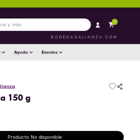
 más
0
BODEGASALIANZA.COM
s
Ayuda
Eventos
lianza
a 150 g
Producto No disponible