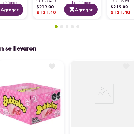
SKU
:
38413
SKU
:
35398
3
opiniones
1
opiniones
$
219
.
00
$
219
.
00
Agregar
Agregar
$
131
.
40
$
131
.
40
n se llevaron