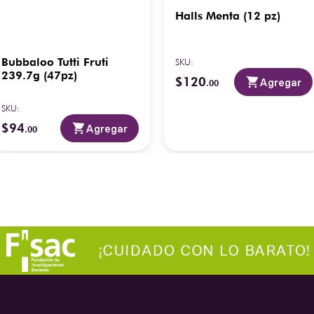
Halls Menta (12 pz)
Bubbaloo Tutti Fruti
SKU
:
239.7g (47pz)
$
120
Agregar
.
00
SKU
:
$
94
Agregar
.
00