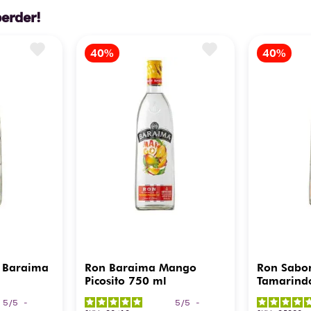
perder!
 Baraima
Ron Baraima Mango
Ron Sabo
Picosito 750 ml
Tamarind
5
/
5
-
5
/
5
-