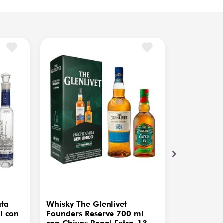
ata
Whisky The Glenlivet
l con
Founders Reserve 700 ml
con Chivas Regal Extra-13