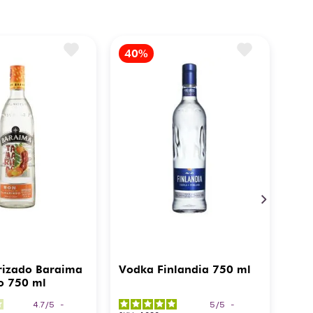
rizado Baraima
Vodka Finlandia 750 ml
o 750 ml
4.7
/
5
-
5
/
5
-