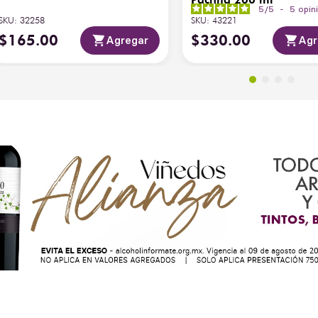
5
/
5
-
5
opin
SKU
:
32258
SKU
:
43221
$
165
.
00
$
330
.
00
Agregar
Agr