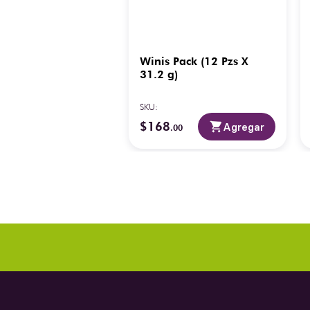
Winis Pack (12 Pzs X
31.2 g)
SKU
:
$
168
Agregar
.
00