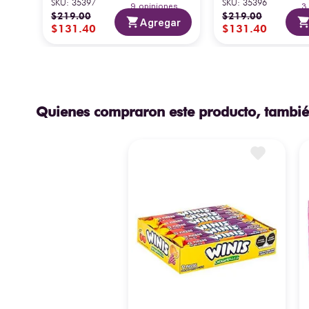
SKU
:
35397
SKU
:
35396
9
opiniones
$
219
.
00
$
219
.
00
Agregar
$
131
.
40
$
131
.
40
Quienes compraron este producto, tambié