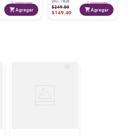
SKU
:
1828
3
opiniones
2
opiniones
$
249
.
00
Agregar
Agregar
$
149
.
40