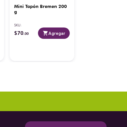
Mini Tapón Bremen 200
g
SKU
:
$
70
Agregar
.
00