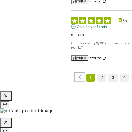
Útil
(0)
Informe
5
/
5
Opinión verificada
5 stars
Opinión del
5/2/2025
, tras una e
por
L.T.
Útil
(0)
Informe
1
2
3
4