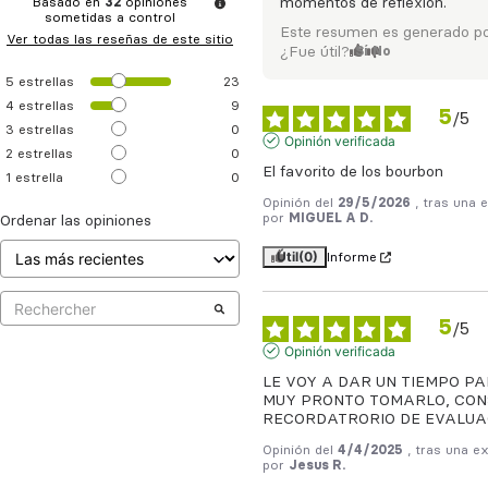
Basado en
32
opiniones
momentos de reflexión.
sometidas a control
Este resumen es generado po
Ver todas las reseñas de este sitio
¿Fue útil?
Sí
No
5
estrellas
23
4
estrellas
9
5
/
5
3
estrellas
0
Opinión verificada
2
estrellas
0
El favorito de los bourbon
1
estrella
0
Opinión del
29/5/2026
, tras una 
por
MIGUEL A D.
Ordenar las opiniones
Útil
(0)
Informe
5
/
5
Opinión verificada
LE VOY A DAR UN TIEMPO PA
MUY PRONTO TOMARLO, CONS
RECORDATRORIO DE EVALUA
Opinión del
4/4/2025
, tras una e
por
Jesus R.