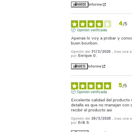
Útil
(0)
Informe
4
/
5
Opinión verificada
Apenas lo voy a probar y conoc
buen bourbon.
Opinión del
31/3/2025
, tras una 
por
Enrique O.
Útil
(1)
Informe
5
/
5
Opinión verificada
Excelente calidad del producto q
detalle es que no manejan con caj
recibir el producto asi
Opinión del
28/3/2025
, tras una 
por
Erik S.