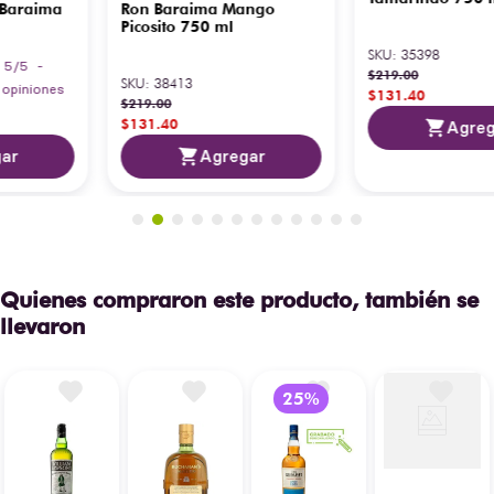
Ron Baraima Mango
Ron Saborizado Baraima
Picosito 750 ml
Tamarindo 750 ml
SKU
:
38413
SKU
:
35398
$
219
.
00
$
219
.
00
$
131
.
40
$
131
.
40
Agregar
Agregar
Quienes compraron este producto, también se
llevaron