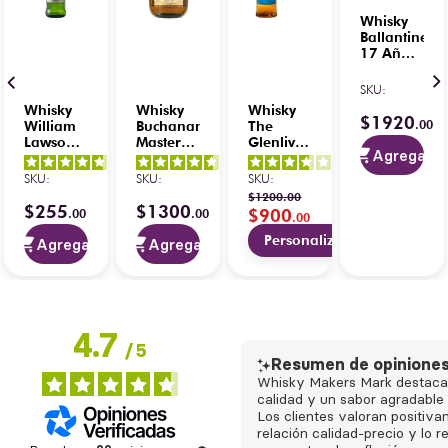
Whisky
Ballantine’s
17 Años
Blended
Scotch
SKU
:
750 ml
Whisky
Whisky
Whisky
$
1920
.
00
William
Buchanan’s
The
Lawson’s
Master
Glenlivet
Agregar
Blended
12 Años
Founders
4
/
5
-
4.7
/
5
-
4.6
/
5
-
3.7
/
5
-
Scotch
Blended
Reserva
SKU
:
SKU
:
SKU
:
1
opiniones
37
opiniones
30
opiniones
3
opiniones
700 ml
Scotch
700 ml
$
1200
.
00
750 ml
Grabado
$
255
$
1300
$
900
.
00
.
00
.
00
Personalizar
Agregar
Agregar
4.7
/
5
Resumen de opinione
Whisky Makers Mark destaca 
calidad y un sabor agradable 
Los clientes valoran positiv
relación calidad-precio y lo 