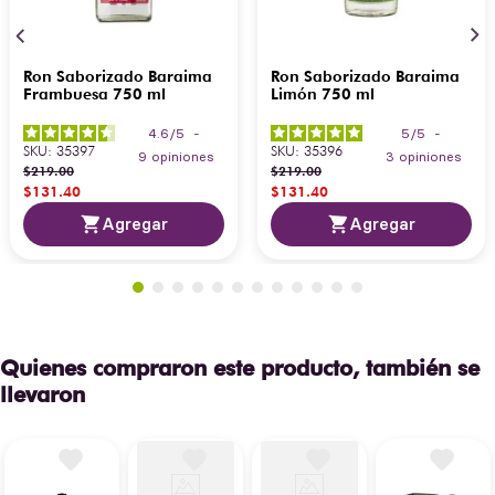
Bodegas Alianza antes de 
que vuelen!
Ron Saborizado Baraima
Ron Saborizado Baraima
Frambuesa 750 ml
Limón 750 ml
4.6
/
5
-
5
/
5
-
SKU
:
35397
SKU
:
35396
9
opiniones
3
opiniones
$
219
.
00
$
219
.
00
$
131
.
40
$
131
.
40
Agregar
Agregar
Quienes compraron este producto, también se
llevaron