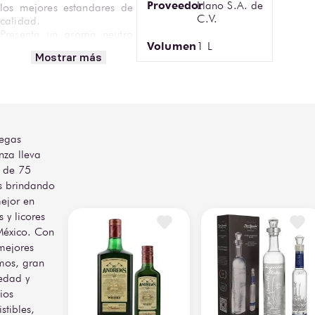
Proveedor
Llano S.A. de
los mejores estandares de 
C.V.
calidad.

Presenta un aroma neutro 
Volumen
1 L
y su sabor tan 
Mostrar más
característico del vodka 
creado para innovar con 
exquisitos cocteles.

Encuentra Vodka Kosovo 
Premium 1L en Bodegas 
egas
Alianza.
nza lleva
 de 75
s brindando
ejor en
s y licores
México. Con
mejores
mos, gran
edad y
ios
istibles,