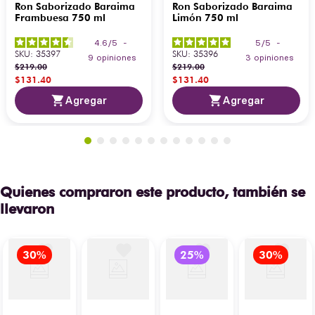
Ron Saborizado Baraima
Ron Saborizado Baraima
Frambuesa 750 ml
Limón 750 ml
4.6
/
5
-
5
/
5
-
SKU
:
35397
SKU
:
35396
9
opiniones
3
opiniones
$
219
.
00
$
219
.
00
$
131
.
40
$
131
.
40
Agregar
Agregar
Quienes compraron este producto, también se
llevaron