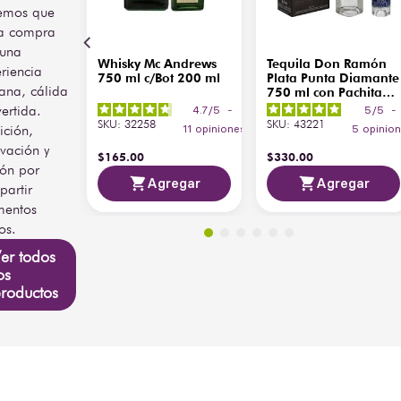
emos que
a compra
 una
Whisky Mc Andrews
Tequila Don Ramón
riencia
750 ml c/Bot 200 ml
Plata Punta Diamante
ana, cálida
750 ml con Pachita
200 ml
vertida.
4.7
/
5
-
5
/
5
-
SKU
:
32258
SKU
:
43221
ición,
11
opiniones
5
opinio
vación y
$
165
.
00
$
330
.
00
ión por
Agregar
Agregar
artir
entos
os.
er todos
os
roductos