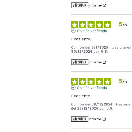
Útil
(0)
Informe
5
/
5
Opinión verificada
Excelente.
Opinión del
6/1/2025
, tras una ex
30/12/2024
por
A.S.
Útil
(2)
Informe
5
/
5
Opinión verificada
Excelente
Opinión del
30/12/2024
, tras una
del
23/12/2024
por
J.V.
Útil
(0)
Informe