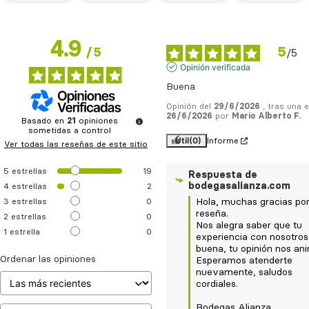
4.9
5
/
5
/
5
Opinión verificada
Buena
Opinión del
29/6/2026
, tras una 
26/6/2026
por
Mario Alberto F.
Basado en
21
opiniones
sometidas a control
Útil
(0)
Informe
Ver todas las reseñas de este sitio
5
estrellas
19
Respuesta de
bodegasalianza.com
4
estrellas
2
3
estrellas
0
Hola, muchas gracias por 
reseña.  

2
estrellas
0
Nos alegra saber que tu 
1
estrella
0
experiencia con nosotros 
buena, tu opinión nos anim
Ordenar las opiniones
Esperamos atenderte 
nuevamente, saludos 
cordiales.

Bodegas Alianza