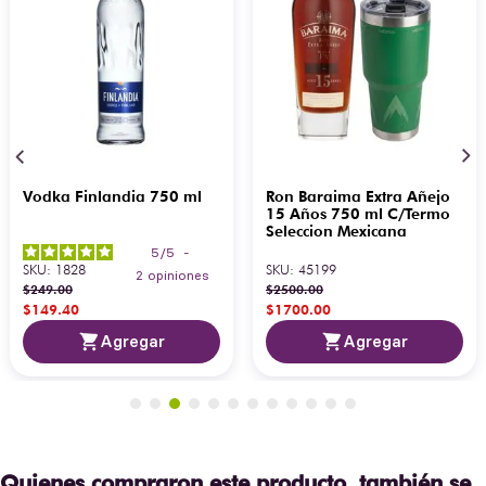
Vodka Finlandia 750 ml
Ron Baraima Extra Añejo
15 Años 750 ml C/Termo
Seleccion Mexicana
5
/
5
-
SKU
:
1828
SKU
:
45199
2
opiniones
$
249
.
00
$
2500
.
00
$
149
.
40
$
1700
.
00
Agregar
Agregar
Quienes compraron este producto, también se