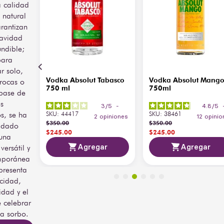
a calidad
 natural
rantizan
avidad
undible;
para
ar solo,
Vodka Absolut Tabasco
Vodka Absolut Mang
 rocas o
Mandrin
750 ml
750ml
200ml
base de
es
3
/
5
-
4.8
/
5
5
/
5
-
os, se ha
SKU
:
44417
SKU
:
38461
2
opiniones
12
opinio
piniones
$
350
.
00
$
350
.
00
idado
$
245
.
00
$
245
.
00
una
Agregar
Agregar
versátil y
ar
mporánea
presenta
icidad,
idad y el
e celebrar
a sorbo.