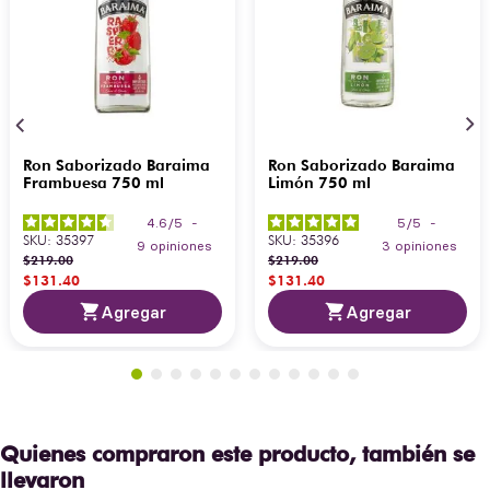
Ron Saborizado Baraima
Ron Saborizado Baraima
Frambuesa 750 ml
Limón 750 ml
4.6
/
5
-
5
/
5
-
SKU
:
35397
SKU
:
35396
9
opiniones
3
opiniones
$
219
.
00
$
219
.
00
$
131
.
40
$
131
.
40
Agregar
Agregar
Quienes compraron este producto, también se
llevaron