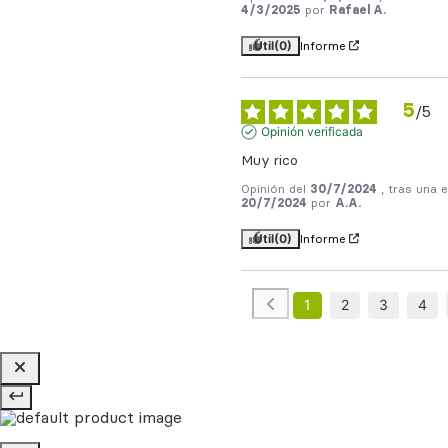
4/3/2025
por
Rafael A.
Útil
(0)
Informe
5
/
5
Opinión verificada
Muy rico
Opinión del
30/7/2024
, tras una 
20/7/2024
por
A.A.
Útil
(0)
Informe
1
2
3
4