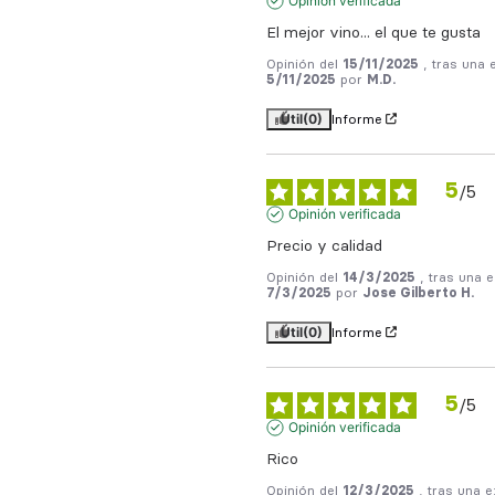
Opinión verificada
El mejor vino... el que te gusta
Opinión del
15/11/2025
, tras una 
5/11/2025
por
M.D.
Útil
(0)
Informe
5
/
5
Opinión verificada
Precio y calidad
Opinión del
14/3/2025
, tras una 
7/3/2025
por
Jose Gilberto H.
Útil
(0)
Informe
5
/
5
Opinión verificada
Rico
Opinión del
12/3/2025
, tras una e