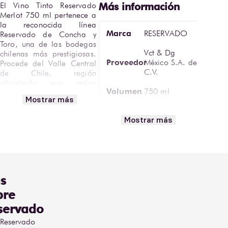
El Vino Tinto Reservado 
Merlot 750 ml pertenece a 
la reconocida línea 
Marca
RESERVADO
Reservado de Concha y 
Toro, una de las bodegas 
Vct & Dg
chilenas más prestigiosas. 
Proveedor
México S.A. de
Procede del Valle Central 
C.V.
de Chile, región 
vitivinícola que reúne 
Volumen
750 ml
condiciones climáticas 
Mostrar más
óptimas para producir 
Graduación
tintos suaves, aromáticos y 
12% ABV
Mostrar más
Alcohólica
de gran expresión frutal.
Tipo de
Está elaborado 
Tinto
Vino
principalmente con 85% 
Merlot, complementado 
Tipo
Tranquilo
con pequeñas 
s
proporciones de 
Cabernet
Carménère, Cabernet 
bre
Sauvignon,
Sauvignon y Aspiran 
servado
Tipo de
Merlot,
Bouschet, que aportan 
Uva
Carménère,
complejidad aromática. 
 Reservado
Aspiran
Se vinifica en tanques de 