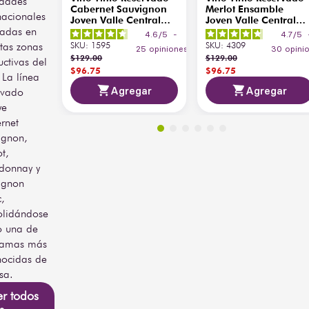
edades
frutal y
condimentadas y quesos 
Cabernet Sauvignon
Merlot Ensamble
nacionales
especiado
suaves. Se recomienda 
Joven Valle Central
Joven Valle Central
persistente
vadas en
servir a 18 °C, en copas 
750 ml
750 ml
4.6
/
5
-
4.7
/
5
tipo Burdeos, para 
SKU
:
1595
SKU
:
4309
ntas zonas
25
opiniones
30
opini
Tipo de
disfrutar al máximo su 
$
129
.
00
$
129
.
00
ctivas del
NA
Barrica
carácter equilibrado y 
$
96
.
75
$
96
.
75
 La línea
versátil.
Agregar
Agregar
rvado
Temperatura
ye
de
16°C - 18°C
rnet
Servicio
ignon,
País de
t,
Chile
Origen
donnay y
ignon
,
olidándose
 una de
gamas más
nocidas de
sa.
er todos