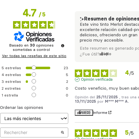
4.7
/
5
Resumen de opinione
Este vino tinto Merlot destac
excelente relación calidad-pr
delicioso, ofreciendo un gran
precio muy accesible.
Basado en
30
opiniones
Este resumen es generado po
sometidas a control
¿Fue útil?
Sí
No
Ver todas las reseñas de este sitio
5
estrellas
23
4
/
5
4
estrellas
5
Opinión verificada
3
estrellas
2
Costo veneficio, muy buen sab
2
estrellas
0
1
estrella
0
Opinión del
25/11/2025
, tras una 
13/11/2025
por
M*** M*** A.
Ordenar las opiniones
Útil
(0)
Informe
5
/
5