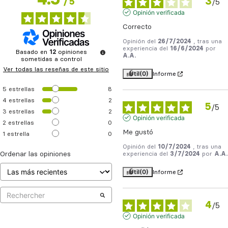
3
/
5
/
5
Opinión verificada
Correcto
Opinión del
26/7/2024
, tras una
experiencia del
16/6/2024
por
Basado en
12
opiniones
A.A.
sometidas a control
Ver todas las reseñas de este sitio
Útil
(0)
Informe
5
estrellas
8
4
estrellas
2
5
/
5
3
estrellas
2
Opinión verificada
2
estrellas
0
Me gustó
1
estrella
0
Opinión del
10/7/2024
, tras una
Ordenar las opiniones
experiencia del
3/7/2024
por
A.A.
Útil
(0)
Informe
4
/
5
Opinión verificada