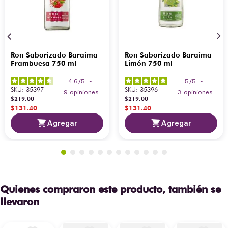
Ron Saborizado Baraima
Ron Saborizado Baraima
Frambuesa 750 ml
Limón 750 ml
4.6
/
5
-
5
/
5
-
SKU
:
35397
SKU
:
35396
9
opiniones
3
opiniones
$
219
.
00
$
219
.
00
$
131
.
40
$
131
.
40
Agregar
Agregar
Quienes compraron este producto, también se
llevaron