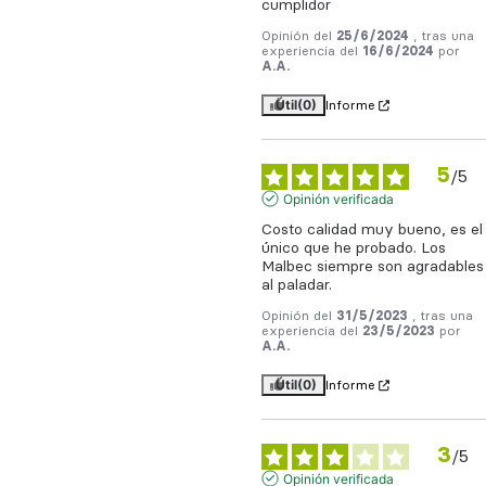
cumplidor
Opinión del
25/6/2024
, tras una
experiencia del
16/6/2024
por
A.A.
Útil
(0)
Informe
5
/
5
Opinión verificada
Costo calidad muy bueno, es el 
único que he probado. Los 
Malbec siempre son agradables 
al paladar.
Opinión del
31/5/2023
, tras una
experiencia del
23/5/2023
por
A.A.
Útil
(0)
Informe
3
/
5
Opinión verificada