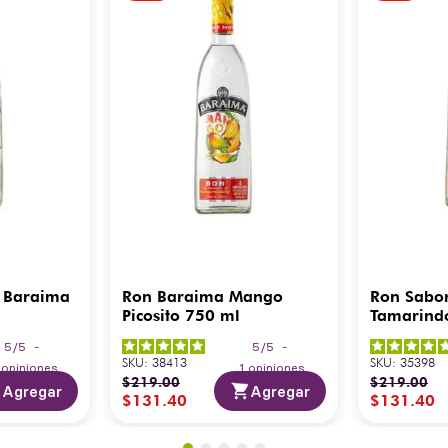
 Baraima
Ron Baraima Mango
Ron Sabo
Picosito 750 ml
Tamarind
5
/
5
-
5
/
5
-
SKU
:
38413
SKU
:
35398
3
opiniones
1
opiniones
$
219
.
00
$
219
.
00
Agregar
Agregar
$
131
.
40
$
131
.
40