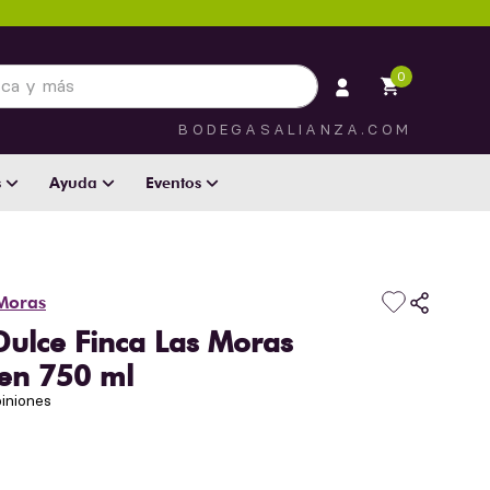
 más
0
BODEGASALIANZA.COM
s
Ayuda
Eventos
 Moras
Dulce Finca Las Moras
en 750 ml
iniones