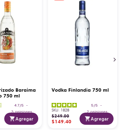
rizado Baraima
Vodka Finlandia 750 ml
o 750 ml
4.7
/
5
-
5
/
5
-
SKU
:
1828
3
opiniones
2
opiniones
$
249
.
00
Agregar
Agregar
$
149
.
40