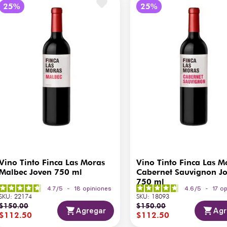
Aromática
Fr
, pensado para momentos de 
Gusto y Retrogusto
Du
Tipo de Barrica
N
Temperatura de Servicio
4°
País de Origen
Ar
Vino Tinto Finca Las Moras
Vino Tinto Finca Las M
Malbec Joven 750 ml
Cabernet Sauvignon J
750 ml
4.7
/
5
-
18
opiniones
4.6
/
5
-
17
op
SKU
:
22174
SKU
:
18093
$
150
.
00
$
150
.
00
Agregar
Agr
$
112
.
50
$
112
.
50