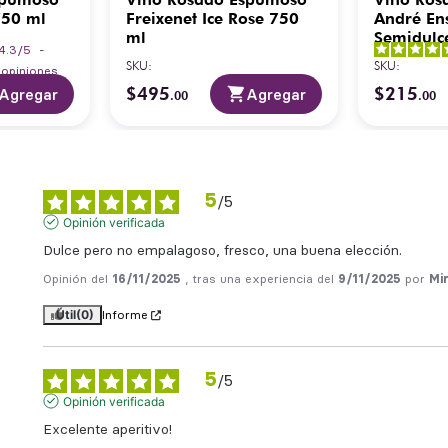
750 ml
Freixenet Ice Rose 750
André En
ml
Semidulc
4.3
/
5
-
SKU
:
SKU
:
4
opiniones
$
495
$
215
Agregar
Agregar
.
00
.
00
5
/
5
Opinión verificada
Dulce pero no empalagoso, fresco, una buena elección.
Opinión del
16/11/2025
, tras una experiencia del
9/11/2025
por
Mir
Útil
(0)
Informe
5
/
5
Opinión verificada
Excelente aperitivo!