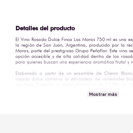
El Vino Rosado Dulce Finca Las Moras 750 ml es una expr
la región de San Juan, Argentina, producido por la re
Moras, parte del prestigioso Grupo Peñaflor. Este vino 
opción accesible y de alta calidad dentro de los rosado
para quienes buscan una experiencia aromática frutal y r
Elaborado a partir de un ensamble de Chenin Blanc, 
rosado dulce combina la delicadeza de variedades blan
uva tinta. Presenta un grado alcohólico de 11.8%, sin cri
en acero inoxidable para preservar su frescura y dulzor n
Mostrar más
tono rosado frambuesa claro, con aromas intensos a frut
y sutiles notas florales. En boca ofrece un cuerpo ligero
entre dulzor y acidez, generando un retrogusto fresco y fr
Perfecto para acompañar quesos suaves, postres frutales
frescas o servirse como aperitivo en reuniones casuales.
ideal es de 4 °C a 6 °C, resaltando su perfil aromáti