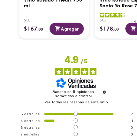
ml
Santo Yo Rose 
SKU
:
SKU
:
es
$
167
$
178
ar
Agregar
.
00
.
00
4.9
/
5
Basado en
8
opiniones
sometidas a control
Ver todas las reseñas de este sitio
5
estrellas
7
4
estrellas
1
3
estrellas
0
2
estrellas
0