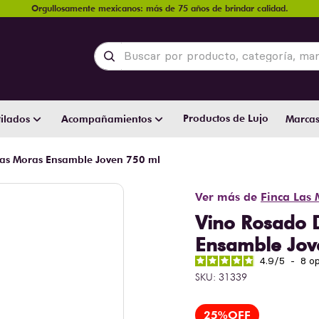
Orgullosamente mexicanos: más de 75 años de brindar calidad.
Buscar por producto, categoría, marca y
Productos de Lujo
ilados
Acompañamientos
Marca
Las Moras Ensamble Joven 750 ml
Ver más de
Finca Las
Vino Rosado 
Ensamble Jov
4.9
/
5
-
8
op
SKU
:
31339
25%