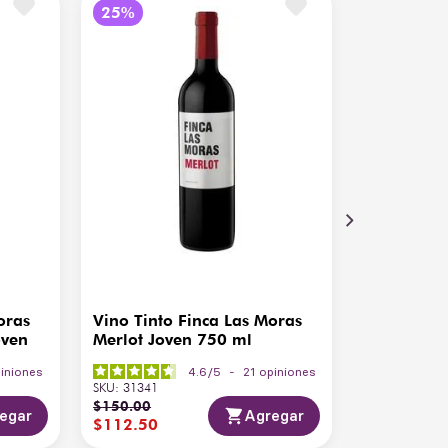
utas blancas, cereza, ciruela, notas florales
lce equilibrado con acidez fresca, final frutal
A
C - 6°C
gentina
oras
Vino Tinto Finca Las Moras
oven
Merlot Joven 750 ml
iniones
4.6
/
5
-
21
opiniones
SKU
:
31341
$
150
.
00
egar
Agregar
$
112
.
50