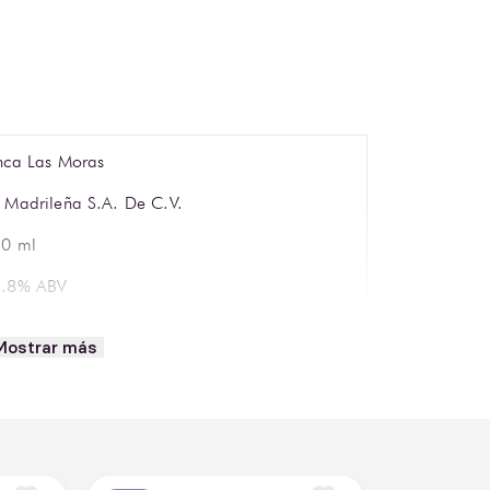
nca Las Moras
 Madrileña S.A. De C.V.
0 ml
1.8% ABV
sado
Mostrar más
anquilo
lbec, Chenin Blanc, Torrontés
sado frambuesa claro, brillante