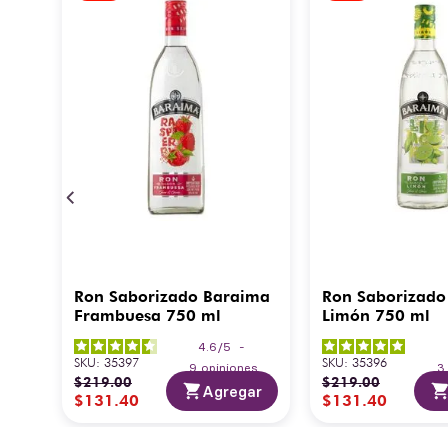
Ron Saborizado Baraima
Ron Saborizado
Frambuesa 750 ml
Limón 750 ml
4.6
/
5
-
SKU
:
35397
SKU
:
35396
9
opiniones
$
219
.
00
$
219
.
00
Agregar
$
131
.
40
$
131
.
40