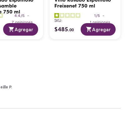
samble
Freixenet 750 ml
Ser
e 750 ml
Bru
4.4
/
5
-
1
/
5
-
SKU
:
SKU
:
7
opiniones
1
opiniones
$
485
$
2
Agregar
Agregar
.
00
eille P.