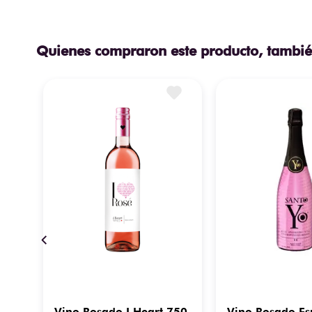
Quienes compraron este producto, tambié
so
Vino Rosado I Heart 750
Vino Rosado E