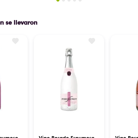
n se llevaron
spumoso
Vino Rosado Espumoso
Vino Ros