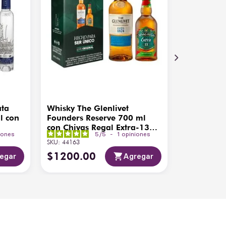
ata
Whisky The Glenlivet
l con
Founders Reserve 700 ml
con Chivas Regal Extra-13
iones
5
/
5
-
1
opiniones
200ml
SKU
:
44163
$
1200
.
00
egar
Agregar