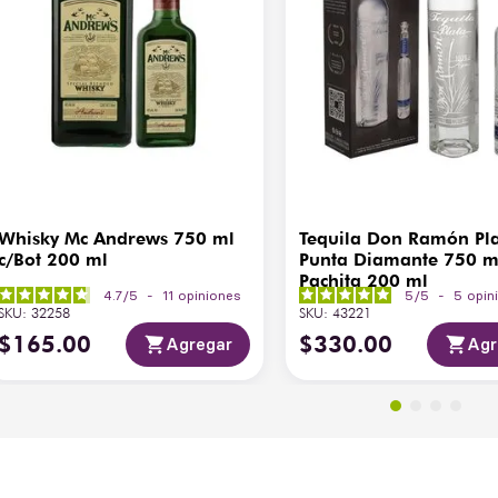
Whisky Mc Andrews 750 ml
Tequila Don Ramón Pl
c/Bot 200 ml
Punta Diamante 750 m
Pachita 200 ml
4.7
/
5
-
11
opiniones
5
/
5
-
5
opin
SKU
:
32258
SKU
:
43221
$
165
.
00
$
330
.
00
Agregar
Agr