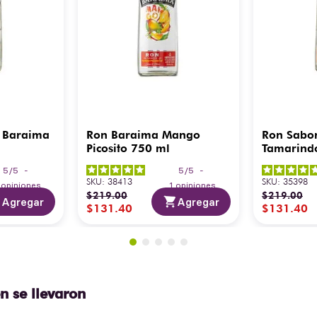
 Baraima
Ron Baraima Mango
Ron Sabo
Picosito 750 ml
Tamarind
5
/
5
-
5
/
5
-
SKU
:
38413
SKU
:
35398
3
opiniones
1
opiniones
$
219
.
00
$
219
.
00
Agregar
Agregar
$
131
.
40
$
131
.
40
n se llevaron