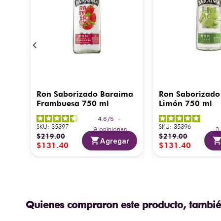
Ron Saborizado Baraima
Ron Saborizado
Frambuesa 750 ml
Limón 750 ml
4.6
/
5
-
SKU
:
35397
SKU
:
35396
9
opiniones
$
219
.
00
$
219
.
00
Agregar
$
131
.
40
$
131
.
40
Quienes compraron este producto, tambié