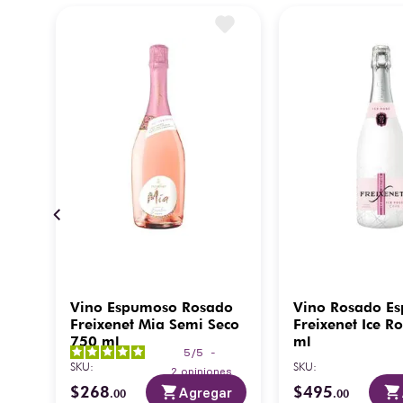
so
Vino Espumoso Rosado
Vino Rosado E
Freixenet Mia Semi Seco
Freixenet Ice R
750 ml
ml
5
/
5
-
SKU
:
SKU
:
es
2
opiniones
$
268
$
495
ar
Agregar
.
00
.
00