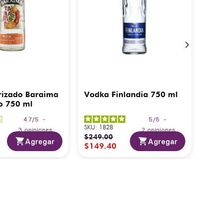
rizado Baraima
Vodka Finlandia 750 ml
o 750 ml
4.7
/
5
-
5
/
5
-
SKU
:
1828
3
opiniones
2
opiniones
$
249
.
00
Agregar
Agregar
$
149
.
40