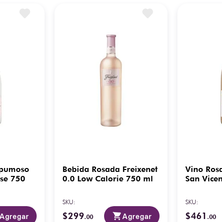
spumoso
Bebida Rosada Freixenet
Vino Ros
ose 750
0.0 Low Calorie 750 ml
San Vice
SKU
:
SKU
:
$
299
$
461
Agregar
Agregar
.
00
.
00