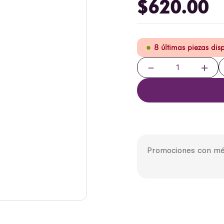
$
620
.
00
8 últimas piezas dis
－
＋
Promociones con mé