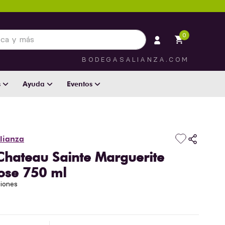
 más
0
BODEGASALIANZA.COM
s
Ayuda
Eventos
lianza
Chateau Sainte Marguerite
ose 750 ml
niones