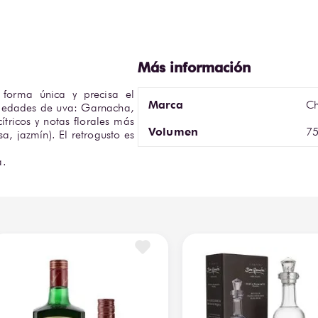
 forma única y precisa el 
Marca
Ch
riedades de uva: Garnacha, 
ítricos y notas florales más 
Volumen
75
sa, jazmín). El retrogusto es 
a.