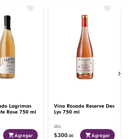
ado Lagrimas
Vino Rosado Reserve Des
Vi
nte Rose 750 ml
Lys 750 ml
Jp.
SKU
:
SKU
:
$
300
$
3
Agregar
Agregar
.
00