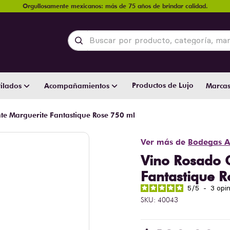
Orgullosamente mexicanos: más de 75 años de brindar calidad.
Buscar por producto, categoría, marca y
Productos de Lujo
ilados
Acompañamientos
Marca
te Marguerite Fantastique Rose 750 ml
Ver más de
Bodegas A
Vino Rosado 
Fantastique R
5
/
5
-
3
opi
SKU
:
40043