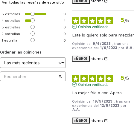
Útil
(0)
Informe
Ver todas las reseñas de este sitio
5
estrellas
9
5
/
5
4
estrellas
4
Opinión verificada
3
estrellas
0
2
estrellas
0
Este lo quiero solo para mezclar
1
estrella
0
Opinión del
9/6/2023
, tras una
experiencia del
1/6/2023
por
A.A.
Ordenar las opiniones
Útil
(0)
Informe
5
/
5
Opinión verificada
La mejor fría o con Aperol
Opinión del
19/5/2023
, tras una
experiencia del
12/5/2023
por
A.A.
Útil
(0)
Informe