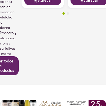
Agregar
Agregar
laciones
anas de
minación.
rtafolio
ye
adonna
 Prosecco y
ato como
siones
sentativas
a marca.
er todos
s
roductos