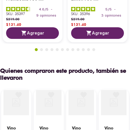
4.6
/
5
-
5
/
5
-
SKU
:
35397
SKU
:
35396
9
opiniones
3
opiniones
$
219
.
00
$
219
.
00
$
131
.
40
$
131
.
40
Agregar
Agregar
Quienes compraron este producto, también se
llevaron
Vino
Vino
Vino
Vino