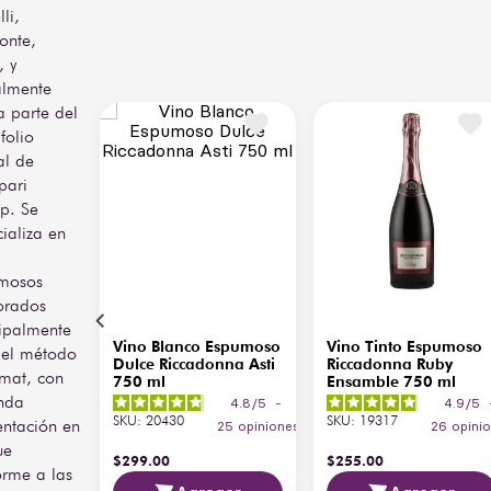
li,
onte,
, y
almente
a parte del
folio
al de
ari
p. Se
ializa en
mosos
orados
cipalmente
Vino Blanco Espumoso
Vino Tinto Espumoso
 el método
Dulce Riccadonna Asti
Riccadonna Ruby
mat, con
750 ml
Ensamble 750 ml
nda
4.8
/
5
-
4.9
/
5
SKU
:
20430
SKU
:
19317
entación en
25
opiniones
26
opini
ue
$
299
.
00
$
255
.
00
orme a las