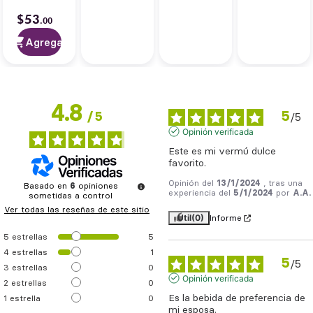
$
53
.
00
Agregar
4.8
5
/
5
/
5
Opinión verificada
Este es mi vermú dulce 
favorito.
Opinión del
13/1/2024
, tras una
Basado en
6
opiniones
experiencia del
5/1/2024
por
A.A.
sometidas a control
Ver todas las reseñas de este sitio
Útil
(0)
Informe
5
estrellas
5
4
estrellas
1
5
/
5
3
estrellas
0
Opinión verificada
2
estrellas
0
Es la bebida de preferencia de 
1
estrella
0
mi esposa.