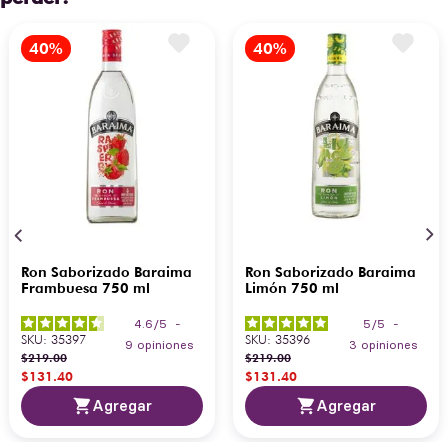
Ron Saborizado Baraima
Ron Saborizado Baraima
Frambuesa 750 ml
Limón 750 ml
4.6
/
5
-
5
/
5
-
SKU
:
35397
SKU
:
35396
9
opiniones
3
opiniones
$
219
.
00
$
219
.
00
$
131
.
40
$
131
.
40
Agregar
Agregar