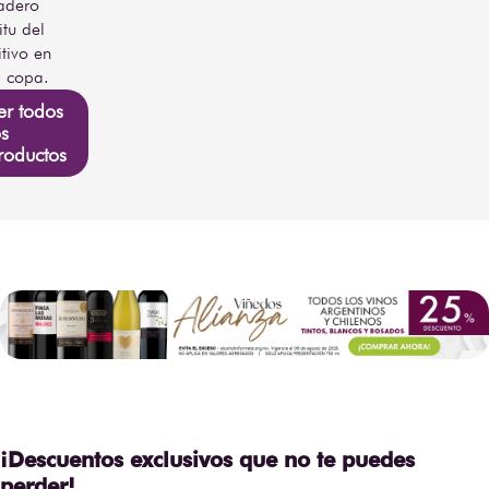
adero
itu del
itivo en
 copa.
er todos
os
roductos
¡Descuentos exclusivos que no te puedes
perder!