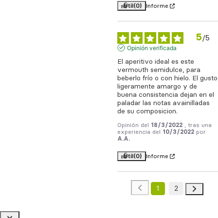
Útil
(0)
Informe
5
/
5
Opinión verificada
El aperitivo ideal es este 
vermouth semidulce, para 
beberlo frío o con hielo. El gusto 
ligeramente amargo y de 
buena consistencia dejan en el 
paladar las notas avainilladas 
de su composicion.
Opinión del
18/3/2022
, tras una
experiencia del
10/3/2022
por
A.A.
Útil
(0)
Informe
1
2