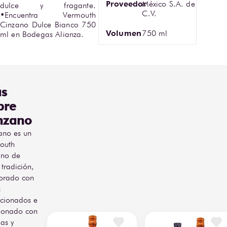
Proveedor
México S.A. de
dulce y fragante. 
C.V.
•Encuentra Vermouth 
Cinzano Dulce Bianco 750 
Volumen
750 ml
ml en Bodegas Alianza.
s
bre
nzano
ano es un
outh
iano de
 tradición,
orado con
s
ccionados e
sionado con
bas y