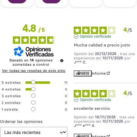
4.8
4
/
5
/
5
Opinión verificada
Mucha calidad a precio justo
Opinión del
20/12/2025
, tras una
experiencia del
10/11/2025
por
Basado en
14
opiniones
J*** C.
sometidas a control
Ver todas las reseñas de este sitio
Útil
(0)
Informe
5
estrellas
11
4
estrellas
3
4
/
5
3
estrellas
0
Opinión verificada
2
estrellas
0
excelente servicio
1
estrella
0
Opinión del
18/11/2025
, tras una
Ordenar las opiniones
experiencia del
10/11/2025
por
J*** e*** A.
Útil
(0)
Informe