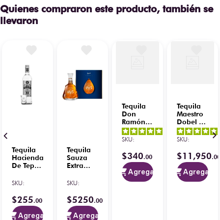
Quienes compraron este producto, también se
llevaron
Tequila
Tequila
Don
Maestro
Ramón
Dobel 50
Reposado
Extra
5
/
5
-
Punta
Añejo
SKU
:
SKU
:
7
opiniones
Diamante
Cristalino
Tequila
Tequila
750 ml
100%
$
340
$
11
,
950
.
00
.
0
Hacienda
Sauza
con Plata
Onora 3°
De Tepa
Extra
200 ml
Edic 1.75
Agregar
Agregar
Blanco
Añejo
4.5
/
5
-
L
100%
150
SKU
:
SKU
:
6
opiniones
750 ml
Aniversario
con
750 ml
$
255
$
5250
.
00
.
00
Caballito
Agregar
Agregar