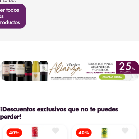
 sorbo.
cambiar sin previo aviso.
er todos
os
roductos
¡Descuentos exclusivos que no te puedes
perder!