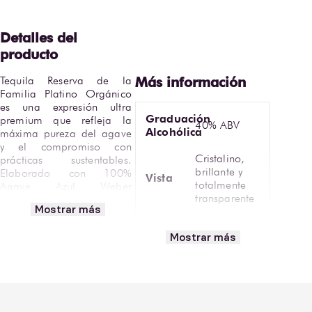
Tequila Reserva de la 
Familia Platino Orgánico 
es una expresión ultra 
Graduación
premium que refleja la 
40% ABV
Alcohólica
máxima pureza del agave 
y el compromiso con 
Cristalino,
prácticas sustentables. 
brillante y
Elaborado con 100% 
Vista
totalmente
Agave Azul Weber 
transparente
orgánico certificado, este 
Mostrar más
tequila se produce sin 
Temperatura
aditivos ni procesos 
Mostrar más
de
10°– 12 °C
artificiales, conservando la 
Servicio
esencia natural del agave. 
Cuenta con una 
Reserva de la
graduación alcohólica de 
Marca
Familia
40% ABV, ofreciendo 
intensidad equilibrada, 