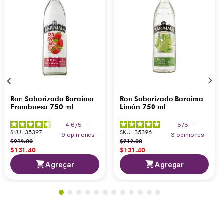
Ron Saborizado Baraima
Ron Saborizado Baraima
Frambuesa 750 ml
Limón 750 ml
4.6
/
5
-
5
/
5
-
SKU
:
35397
SKU
:
35396
9
opiniones
3
opiniones
$
219
.
00
$
219
.
00
$
131
.
40
$
131
.
40
Agregar
Agregar