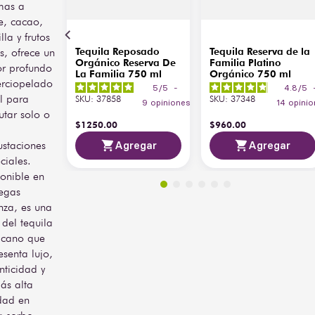
mas a
tequilera premium, para 
e, cacao,
apreciar plenamente su 
lla y frutos
pureza.
Tequila Reposado
Tequila Reserva de la
s, ofrece un
Orgánico Reserva De
Familia Platino
Reserva de la Familia 
r profundo
La Familia 750 ml
Orgánico 750 ml
Platino Orgánico está 
erciopelado
5
/
5
-
4.8
/
5
pensado para 
l para
SKU
:
37858
SKU
:
37348
9
opiniones
14
opinio
consumidores exigentes 
rutar solo o
que buscan un tequila 
$
1250
.
00
$
960
.
00
auténtico, limpio y de 
staciones
Agregar
Agregar
origen responsable. Ideal 
para degustación 
ciales.
pausada, ocasiones 
onible en
especiales o para formar 
egas
parte de una cava de alto 
nza, es una
nivel donde la calidad y la 
 del tequila
trazabilidad del producto 
icano que
son prioritarias.
esenta lujo,
La imagen del producto es 
nticidad y
únicamente de referencia, 
ás alta
los diseños de etiquetas, 
dad en
presentación pueden 