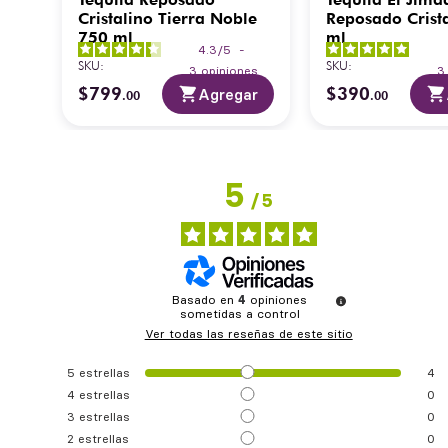
tra
Cristalino Tierra Noble
Reposado Crist
750 ml
ml
4.3
/
5
-
SKU
:
SKU
:
3
opiniones
$
799
$
390
ar
Agregar
.
00
.
00
5
/
5
Basado en
4
opiniones
sometidas a control
Ver todas las reseñas de este sitio
5
estrellas
4
4
estrellas
0
3
estrellas
0
2
estrellas
0