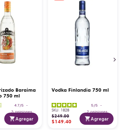
rizado Baraima
Vodka Finlandia 750 ml
o 750 ml
4.7
/
5
-
5
/
5
-
SKU
:
1828
3
opiniones
2
opiniones
$
249
.
00
Agregar
Agregar
$
149
.
40