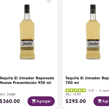
Tequila El Jimador Reposado
Tequila El Jimador Re
Nueva Presentación 950 ml
700 ml
5
/
5
-
4
opin
SKU
:
24683
SKU
:
14701
$
360
.
00
$
295
.
00
Agregar
Agr