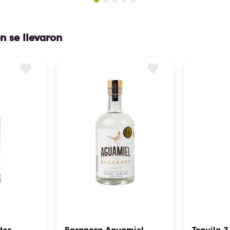
n se llevaron
dor
Bacanora Aguamiel
Tequila 3