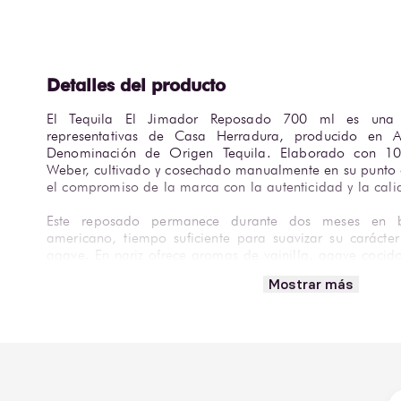
El Tequila El Jimador Reposado 700 ml es una 
representativas de Casa Herradura, producido en Am
Denominación de Origen Tequila. Elaborado con 10
Weber, cultivado y cosechado manualmente en su punto 
el compromiso de la marca con la autenticidad y la cali
Este reposado permanece durante dos meses en b
americano, tiempo suficiente para suavizar su carácter 
agave. En nariz ofrece aromas de vainilla, agave cocido
especias; en boca presenta una entrada dulce y equili
Mostrar más
miel ligera y madera tostada, culminando en un final lar
Gracias a su cuerpo medio a completo y su versat
disfrutarse solo en copa tequilera o como base de cocte
Reposado o Paloma. Una opción confiable y accesible
sabor con el sello de Casa Herradura.