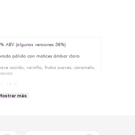
% ABV (algunas versiones 38%)
rado pálido con matices ámbar claro
ave cocido, vainilla, frutas suaves, caramelo,
pecias
°– 18 °C
Mostrar más
pa tequilera o vaso bajo
L JIMADOR, JIMADOR
own Forman Tequila México S. de R.L. de C.V.
0 ml