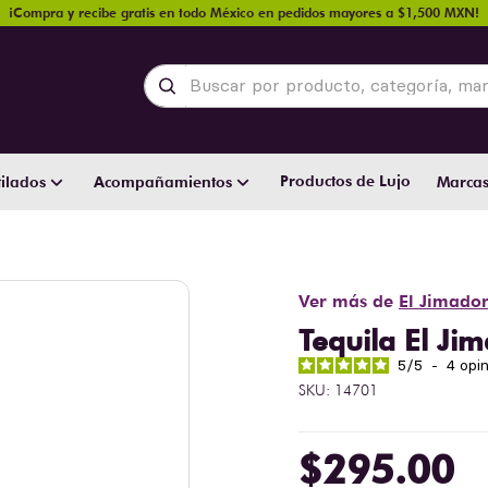
¡Compra y recibe gratis en todo México en pedidos mayores a $1,500 MXN!
Buscar por producto, categoría, marca y
Productos de Lujo
ilados
Acompañamientos
Marca
Ver más de
El Jimado
Tequila El Ji
5
/
5
-
4
opi
SKU
:
14701
$
295
.
00