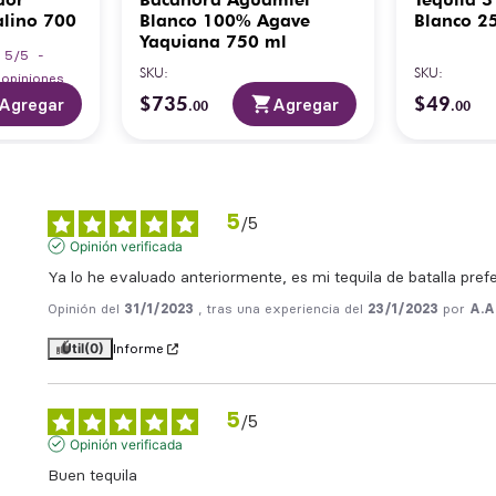
alino 700
Blanco 100% Agave
Blanco 2
Yaquiana 750 ml
5
/
5
-
SKU
:
SKU
:
3
opiniones
$
735
$
49
Agregar
Agregar
.
00
.
00
5
/
5
Opinión verificada
Ya lo he evaluado anteriormente, es mi tequila de batalla pref
Opinión del
31/1/2023
, tras una experiencia del
23/1/2023
por
A.A
Útil
(0)
Informe
5
/
5
Opinión verificada
Buen tequila