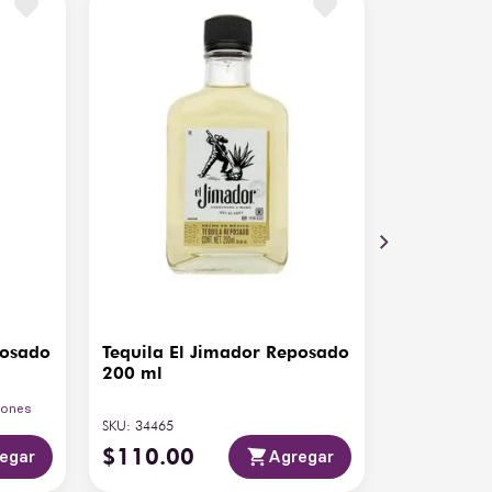
posado
Tequila El Jimador Reposado
200 ml
iones
SKU
:
34465
$
110
.
00
egar
Agregar