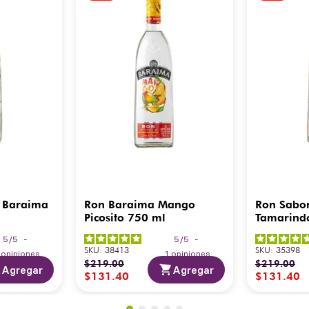
 Baraima
Ron Baraima Mango
Ron Sabo
Picosito 750 ml
Tamarind
5
/
5
-
5
/
5
-
SKU
:
38413
SKU
:
35398
3
opiniones
1
opiniones
$
219
.
00
$
219
.
00
Agregar
Agregar
$
131
.
40
$
131
.
40