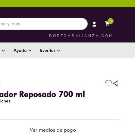
 más
0
BODEGASALIANZA.COM
s
Ayuda
Eventos
r
mador Reposado 700 ml
niones
Ver medios de pago