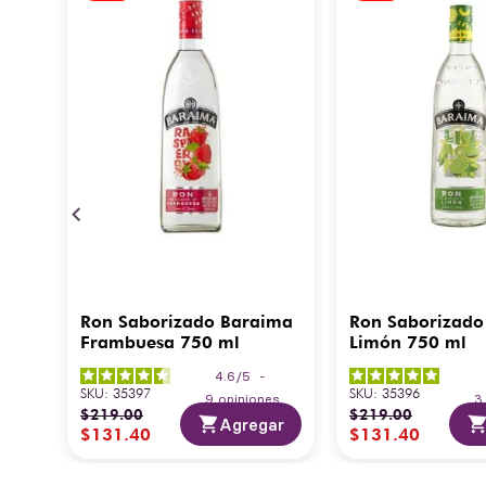
Ron Saborizado Baraima
Ron Saborizado
Frambuesa 750 ml
Limón 750 ml
4.6
/
5
-
SKU
:
35397
SKU
:
35396
9
opiniones
$
219
.
00
$
219
.
00
Agregar
$
131
.
40
$
131
.
40