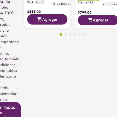
la. Su
SKU
:
42300
SKU
:
1072
premium contemporáneos, 
15
opiniones
26
opini
folio
pensado para paladares 
$
885
.
00
$
799
.
00
uye 1800
exigentes que buscan 
elegancia y distinción en 
co,
Agregar
Agregar
cada sorbo.
sado,
 y la
esión
emporánea
0
alino.
ta también
ediciones
ccionables
les como
0
tials,
himontón
enio.
er todos
s