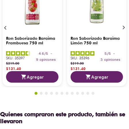
Ron Saborizado Baraima
Ron Saborizado Baraima
Frambuesa 750 ml
Limón 750 ml
4.6
/
5
-
5
/
5
-
SKU
:
35397
SKU
:
35396
9
opiniones
3
opiniones
$
219
.
00
$
219
.
00
$
131
.
40
$
131
.
40
Agregar
Agregar
Quienes compraron este producto, también se
llevaron