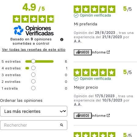
4.9
5
/
5
/
5
Opinión verificada
Mi preferida
Opinión del
29/8/2023
, tras una
experiencia del
21/8/2023
por
Basado en
9
opiniones
A.A.
sometidas a control
Ver todas las reseñas de este sitio
Útil
(0)
Informe
5
estrellas
8
4
estrellas
1
5
/
5
3
estrellas
0
Opinión verificada
2
estrellas
0
Mejor precio
1
estrella
0
Opinión del
17/5/2023
, tras una
Ordenar las opiniones
experiencia del
10/5/2023
por
A.A.
Útil
(0)
Informe
5
/
5