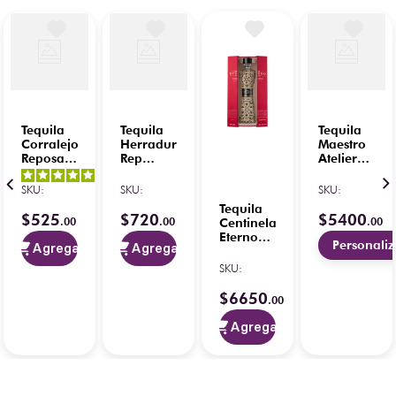
Tequila
Tequila
Tequila
Corralejo
Herradura
Maestro
Reposado
Rep
Atelier
1 L 100%
700ml
Extra
5
/
5
-
Agave
C/Ultra
Añejo
SKU
:
SKU
:
SKU
:
5
opiniones
Azul
375ml
100%
Tequila
Pantera
$
525
$
720
$
5400
.
00
.
00
.
00
Centinela
(Grabado)
Eterno
750 ml
Personaliz
Agregar
Agregar
Ext Añe
Crist
SKU
:
Huichol
Elementos
$
6650
.
00
Tierra
750 ml
Agregar