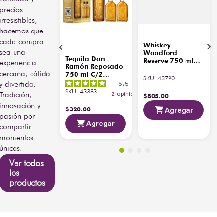
DIVINA, S.A.P.I.
durante la maduración. El 
precios
DE C.V.
resultado es un tequila 
irresistibles,
cristalino, suave y sedoso, 
hacemos que
Volumen
700 ml
con una graduación 
cada compra
alcohólica equilibrada que 
Whiskey
permite una experiencia 
sea una
Woodford
Tequila Don
limpia y elegante en boca.
Reserve 750 ml
experiencia
Ramón Reposado
C/Ultra 375 ml
cercana, cálida
750 ml C/2
En nariz ofrece notas de 
SKU
:
43790
Pachitas 200 ml
y divertida.
5
/
5
-
agave cocido, vainilla 
SKU
:
43383
Tradición,
2
opiniones
sutil, madera suave y 
$
805
.
00
innovación y
ligeros toques dulces. En 
$
320
.
00
Agregar
boca es redondo, delicado 
pasión por
Agregar
y estructurado, con final 
compartir
limpio y persistente. Se 
momentos
recomienda disfrutarse 
únicos.
solo, ligeramente fresco, o 
como base premium en 
Ver todos
coctelería elegante, donde 
los
aporta suavidad y 
productos
complejidad sin interferir 
en la claridad visual del 
trago.