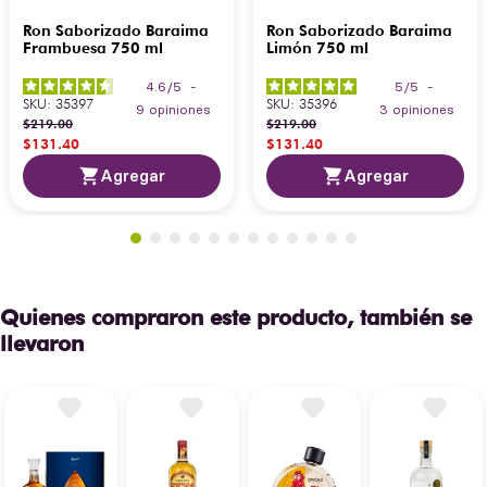
Ron Saborizado Baraima
Ron Saborizado Baraima
Frambuesa 750 ml
Limón 750 ml
4.6
/
5
-
5
/
5
-
SKU
:
35397
SKU
:
35396
9
opiniones
3
opiniones
$
219
.
00
$
219
.
00
$
131
.
40
$
131
.
40
Agregar
Agregar
Quienes compraron este producto, también se
llevaron