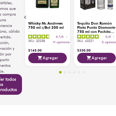
istibles,
suave, madera ligera y 
emos que
sutiles toques dulces.
a compra
En boca es redondo, 
 una
Whisky Mc Andrews
Tequila Don Ramón
amable y bien 
riencia
750 ml c/Bot 200 ml
Plata Punta Diamante
estructurado, con un final 
ana, cálida
750 ml con Pachita
limpio y persistente. Se 
200 ml
vertida.
4.7
/
5
-
5
/
5
-
recomienda servirse 
SKU
:
32258
SKU
:
43221
ición,
11
opiniones
5
opinio
ligeramente fresco para 
vación y
resaltar su elegancia. En 
$
165
.
00
$
330
.
00
maridaje acompaña 
ión por
Agregar
Agregar
carnes blancas, pescados 
artir
grasos y cocina mexicana 
entos
contemporánea, y en 
os.
coctelería aporta 
profundidad sin dominar 
er todos
el trago.
os
roductos