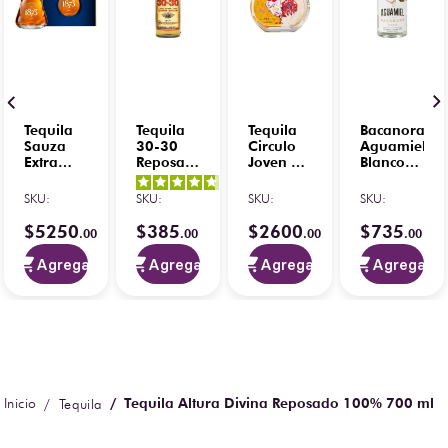
Tequila
Tequila
Tequila
Bacanora
Sauza
30-30
Circulo
Aguamiel
Extra
Reposado
Joven El
Blanco
Añejo
1 L
Gallo
100%
4.8
/
5
-
150
750 ml
Agave
SKU
:
SKU
:
SKU
:
SKU
:
4
opiniones
Aniversario
Yaquiana
750 ml
750 ml
$
5250
$
385
$
2600
$
735
.
00
.
00
.
00
.
00
Agregar
Agregar
Agregar
Agregar
Tequila Altura Divina Reposado 100% 700 ml
Tequila