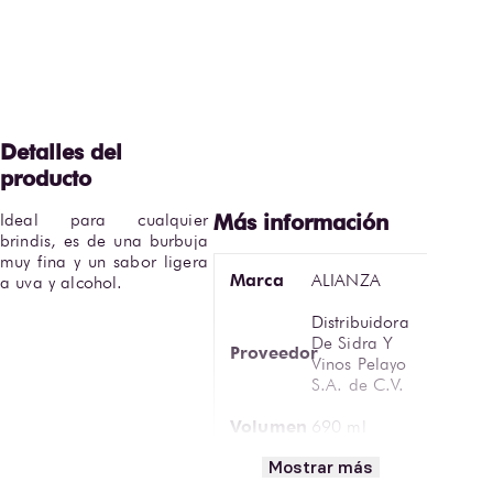
Ideal para cualquier 
brindis, es de una burbuja 
muy fina y un sabor ligera 
Marca
ALIANZA
a uva y alcohol.
Distribuidora
De Sidra Y
Proveedor
Vinos Pelayo
S.A. de C.V.
Volumen
690 ml
Mostrar más
Información
690 ml
Adicional