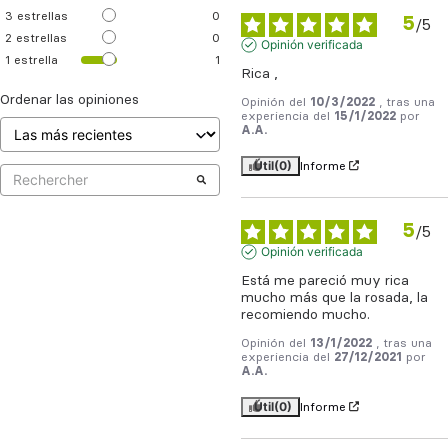
3
estrellas
0
5
/
5
2
estrellas
0
Opinión verificada
1
estrella
1
Rica ,
Ordenar las opiniones
Opinión del
10/3/2022
, tras una
experiencia del
15/1/2022
por
A.A.
Útil
(0)
Informe
5
/
5
Opinión verificada
Está me pareció muy rica 
mucho más que la rosada, la 
recomiendo mucho.
Opinión del
13/1/2022
, tras una
experiencia del
27/12/2021
por
A.A.
Útil
(0)
Informe