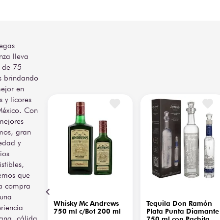
egas
nza lleva
 de 75
s brindando
ejor en
s y licores
México. Con
mejores
mos, gran
edad y
ios
istibles,
emos que
a compra
 una
Whisky Mc Andrews
Tequila Don Ramón
riencia
750 ml c/Bot 200 ml
Plata Punta Diamante
ana, cálida
750 ml con Pachita