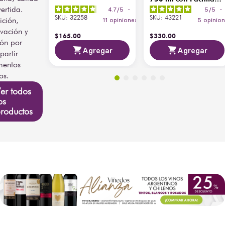
200 ml
vertida.
4.7
/
5
-
5
/
5
-
SKU
:
32258
SKU
:
43221
ición,
11
opiniones
5
opinio
vación y
$
165
.
00
$
330
.
00
ión por
Agregar
Agregar
artir
entos
os.
er todos
os
roductos