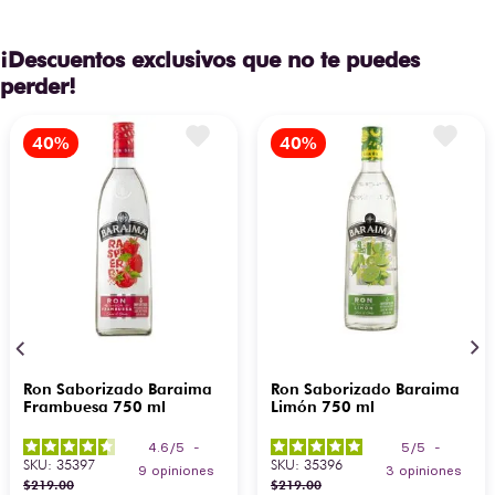
¡Descuentos exclusivos que no te puedes
perder!
Ron Saborizado Baraima
Ron Saborizado Baraima
Frambuesa 750 ml
Limón 750 ml
4.6
/
5
-
5
/
5
-
SKU
:
35397
SKU
:
35396
9
opiniones
3
opiniones
$
219
.
00
$
219
.
00