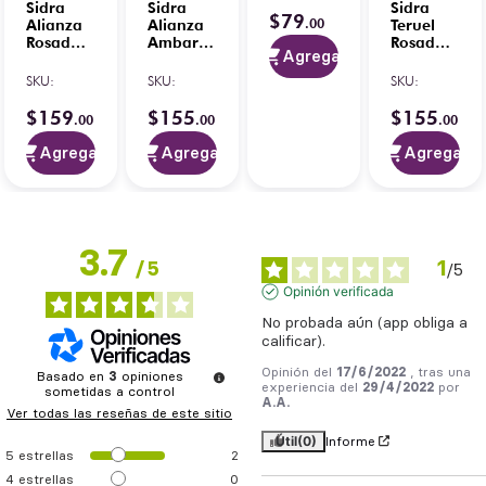
Sidra
Sidra
Sidra
$
79
.
00
Alianza
Alianza
Teruel
Rosada
Ambar
Rosada
Agregar
Premium
Premium
Premium
1.75 L
1.75 L
1.7 L
SKU
:
SKU
:
SKU
:
$
159
$
155
$
155
.
00
.
00
.
00
Agregar
Agregar
Agregar
3.7
1
/
5
/
5
Opinión verificada
No probada aún (app obliga a 
calificar).
Opinión del
17/6/2022
, tras una
Basado en
3
opiniones
experiencia del
29/4/2022
por
sometidas a control
A.A.
Ver todas las reseñas de este sitio
Útil
(0)
Informe
5
estrellas
2
4
estrellas
0