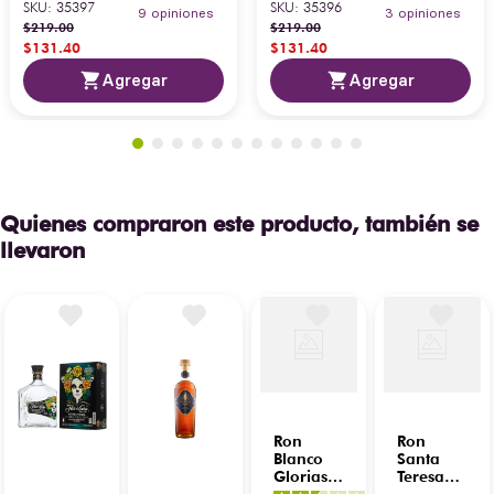
SKU
:
35397
SKU
:
35396
9
opiniones
3
opiniones
$
219
.
00
$
219
.
00
$
131
.
40
$
131
.
40
Agregar
Agregar
Quienes compraron este producto, también se
llevaron
Ron
Ron
Blanco
Santa
Glorias
Teresa