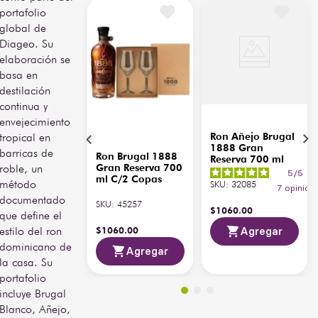
rocas o como base en 
portafolio
cócteles clásicos como el 
global de
Cuba Libre o el Ron 
Diageo. Su
Collins.
elaboración se
basa en
destilación
continua y
envejecimiento
tropical en
Ron Añejo Brugal
1888 Gran
barricas de
Ron Brugal 1888
Reserva 700 ml
roble, un
Gran Reserva 700
5
/
5
-
ml C/2 Copas
método
SKU
:
32085
7
opinion
documentado
SKU
:
45257
$
1060
.
00
que define el
estilo del ron
$
1060
.
00
Agregar
dominicano de
Agregar
la casa. Su
portafolio
incluye Brugal
Blanco, Añejo,