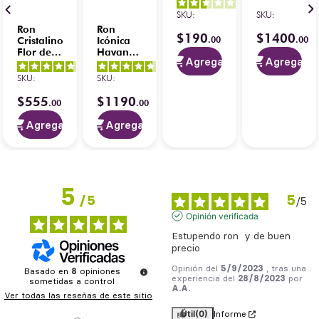
de Cuba
1796
2.5
/
5
-
1 L
750 ml
SKU
:
SKU
:
2
opiniones
Ron
Ron
$
190
$
1400
.
00
.
00
Cristalino
Icónica
Flor de
Havana
Agregar
Agregar
Caña
Gran
4.8
/
5
-
4.7
/
5
-
s
Edición
Añejo
SKU
:
SKU
:
4
opiniones
3
opiniones
Catrina
Selección
750 ml
700 ml
$
555
$
1190
0
.
00
.
00
Agregar
Agregar
5
5
/
5
/
5
Opinión verificada
Estupendo ron  y de buen 
precio
Opinión del
5/9/2023
, tras una
Basado en
8
opiniones
experiencia del
28/8/2023
por
sometidas a control
A.A.
Ver todas las reseñas de este sitio
Útil
(0)
Informe