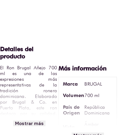
El Ron Brugal Añejo 700 
ml es una de las 
expresiones más 
Marca
BRUGAL
representativas de la 
tradición ronera 
Volumen
700 ml
dominicana. Elaborado 
por Brugal & Co. en 
País de
República
Puerto Plata, este ron 
Origen
Dominicana
destaca por su calidad, 
balance y versatilidad, 
Mostrar más
Ámbar
siendo un referente dentro 
Vista
brillante
de los rones de cuerpo 