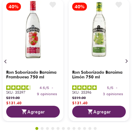
Ron Saborizado Baraima
Ron Saborizado Baraima
Frambuesa 750 ml
Limón 750 ml
4.6
/
5
-
5
/
5
-
SKU
:
35397
SKU
:
35396
9
opiniones
3
opiniones
$
219
.
00
$
219
.
00
$
131
.
40
$
131
.
40
Agregar
Agregar