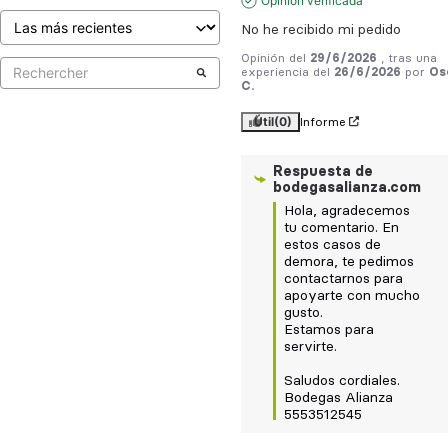
Opinión verificada
No he recibido mi pedido
Opinión del
29/6/2026
, tras una
experiencia del
26/6/2026
por
Os
C.
Útil
(0)
Informe
Respuesta de
bodegasalianza.com
Hola, agradecemos 
tu comentario. En 
estos casos de 
demora, te pedimos 
contactarnos para 
apoyarte con mucho 
gusto. 

Estamos para 
servirte. 

Saludos cordiales.

Bodegas Alianza

5553512545