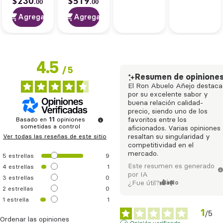
$
230
$
519
.
00
.
00
Agregar
Agregar
4.5
/
5
Resumen de opinione
El Ron Abuelo Añejo destaca
por su excelente sabor y
buena relación calidad-
precio, siendo uno de los
Basado en
11
opiniones
favoritos entre los
sometidas a control
aficionados. Varias opiniones
Ver todas las reseñas de este sitio
resaltan su singularidad y
competitividad en el
mercado.
5
estrellas
9
Este resumen es generado
4
estrellas
1
por IA
3
estrellas
0
¿Fue útil?
Sí
No
2
estrellas
0
1
estrella
1
1
/
5
Ordenar las opiniones