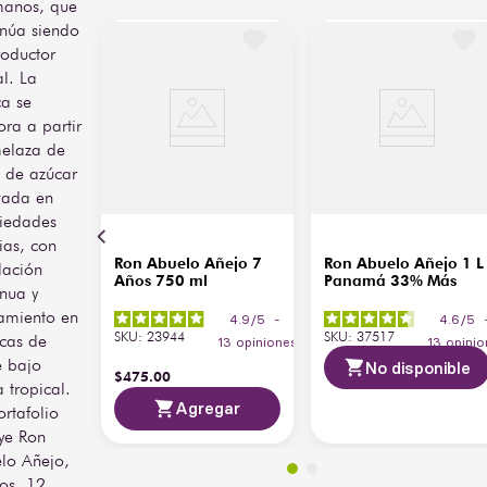
anos, que
roble
refleja el estilo elegante 
inúa siendo
del ron panameño.
roductor
Graduación
37.5% ABV
al. La
Alcohólica
Perfecto para disfrutarse 
a se
solo, con hielo o en 
Tipo
Añejo, Premium
cócteles tradicionales 
ora a partir
como Cuba Libre o Old 
elaza de
Temperatura
Fashioned de ron. Se 
 de azúcar
de
16-18 °C
recomienda servir 
ivada en
Servicio
ligeramente fresco para 
iedades
resaltar sus aromas y 
ias, con
acompañarlo con 
Ron Abuelo Añejo 7
Ron Abuelo Añejo 1 L
chocolates, frutos secos o 
lación
Años 750 ml
Panamá 33% Más
postres de caramelo.
inua y
amiento en
4.9
/
5
-
4.6
/
5
SKU
:
23944
SKU
:
37517
icas de
13
opiniones
13
opinio
e bajo
No disponible
$
475
.
00
 tropical.
Agregar
ortafolio
uye Ron
lo Añejo,
os, 12