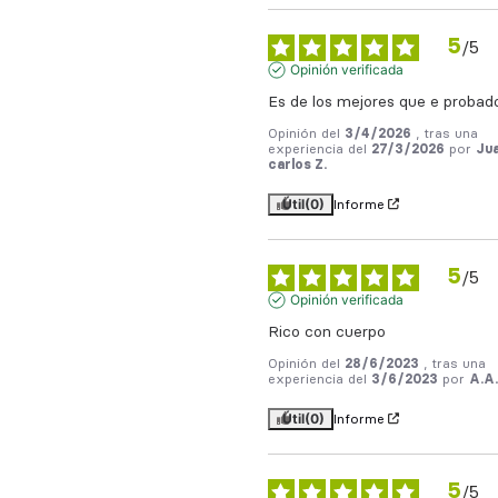
5
/
5
Opinión verificada
Es de los mejores que e probad
Opinión del
3/4/2026
, tras una
experiencia del
27/3/2026
por
Ju
carlos Z.
Útil
(0)
Informe
5
/
5
Opinión verificada
Rico con cuerpo
Opinión del
28/6/2023
, tras una
experiencia del
3/6/2023
por
A.A.
Útil
(0)
Informe
5
/
5