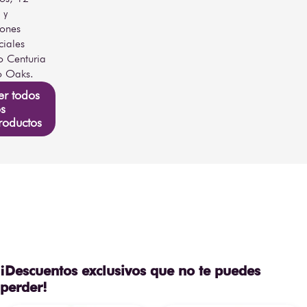
 y
iones
ciales
 Centuria
o Oaks.
er todos
os
roductos
¡Descuentos exclusivos que no te puedes
perder!