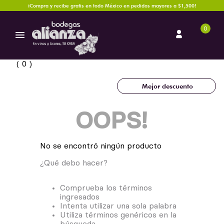
¡Compra y recibe gratis en todo México en pedidos mayores a $1,500!
0
0
Mejor descuento
OOPS!
No se encontró ningún producto
¿Qué debo hacer?
Comprueba los términos
ingresados
Intenta utilizar una sola palabra
Utiliza términos genéricos en la
búsqueda