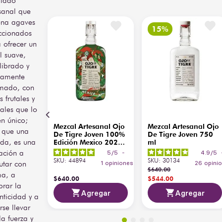
ilado
sanal que
ona agaves
ccionados
 ofrecer un
il suave,
librado y
ramente
mado, con
s frutales y
ales que lo
n único;
Mezcal Artesanal Ojo
Mezcal Artesanal Ojo
 que una
De Tigre Joven 100%
De Tigre Joven 750
da, es una
Edición Mexico 2026
ml
750 ml
tación a
5
/
5
-
4.9
/
5
SKU
:
44894
SKU
:
30134
rutar con
1
opiniones
26
opini
$
640
.
00
ma, a
$
640
.
00
$
544
.
00
brar la
Agregar
Agregar
nticidad y a
rse llevar
la fuerza y