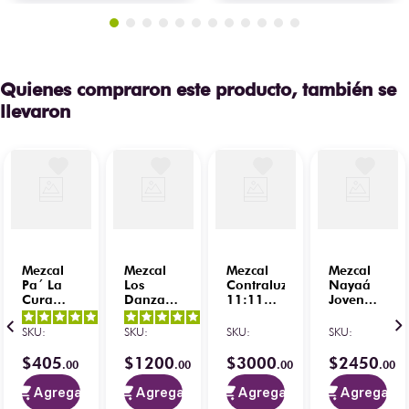
Quienes compraron este producto, también se
llevaron
Mezcal
Mezcal
Mezcal
Mezcal
Pa´ La
Los
Contraluz
Nayaá
Cura
Danzantes
11:11
Joven
750 ml
Reposado
Reposado
Cupreata
5
/
5
-
5
/
5
-
750 ml
Sakura
750 ml
SKU
:
SKU
:
SKU
:
SKU
:
1
opiniones
5
opiniones
700 ml
$
405
$
1200
$
3000
$
2450
.
00
.
00
.
00
.
00
Agregar
Agregar
Agregar
Agregar
5
/
5
-