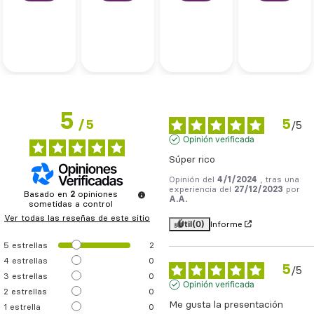
ano
1
opiniones
5
5
/
5
/
5
Opinión verificada
Súper rico
Opinión del
4/1/2024
, tras una
experiencia del
27/12/2023
por
Basado en
2
opiniones
A.A.
sometidas a control
Ver todas las reseñas de este sitio
Útil
(0)
Informe
5
estrellas
2
4
estrellas
0
5
/
5
3
estrellas
0
Opinión verificada
2
estrellas
0
Me gusta la presentación
1
estrella
0