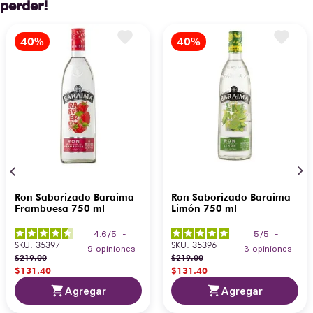
perder!
Ron Saborizado Baraima
Ron Saborizado Baraima
Frambuesa 750 ml
Limón 750 ml
4.6
/
5
-
5
/
5
-
SKU
:
35397
SKU
:
35396
9
opiniones
3
opiniones
$
219
.
00
$
219
.
00
$
131
.
40
$
131
.
40
Agregar
Agregar