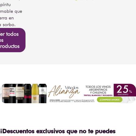
píritu
omable que
erra en
 sorbo.
er todos
os
roductos
¡Descuentos exclusivos que no te puedes