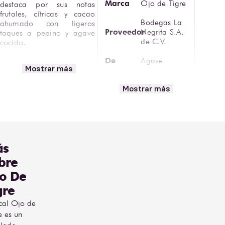
Marca
Ojo de Tigre
destaca por sus notas 
frutales, cítricas y cacao 
Bodegas La
ahumado con ligeros 
Proveedor
Negrita S.A.
toques a pepino y agave 
de C.V.
cocido.

De
Agave
Encuentra Mezcal 
Mostrar más
Artesanal Ojo De Tigre 
Reposado,
Rep 200 ml en Bodegas 
Tipo
Mostrar más
100% Agave
Alianza.
Volumen
200 ml
ás
bre
o De
gre
cal Ojo de
e es un