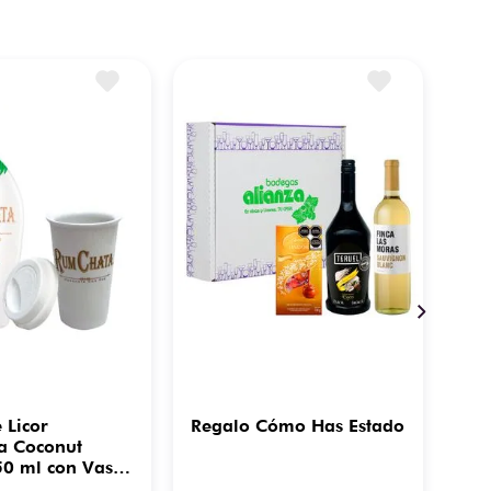
 Licor
Regalo Cómo Has Estado
Lic
a Coconut
Sab
0 ml con Vaso