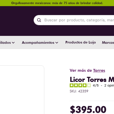
Orgullosamente mexicanos: más de 75 años de brindar calidad.
Buscar por producto, categoría, marca y
Productos de Lujo
ilados
Acompañamientos
Marca
Ver más de
Torres
Licor Torres
4
/
5
-
2
opi
SKU
:
42359
$
395
.
00