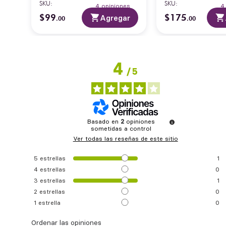
SKU
:
SKU
:
es
4
opiniones
$
99
$
175
ar
Agregar
.
00
.
00
4
/
5
Basado en
2
opiniones
sometidas a control
Ver todas las reseñas de este sitio
5
estrellas
1
4
estrellas
0
3
estrellas
1
2
estrellas
0
1
estrella
0
Ordenar las opiniones