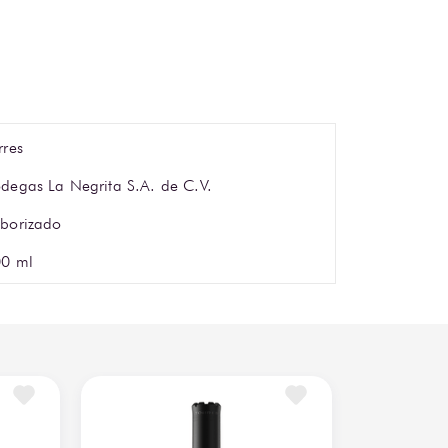
rres
degas La Negrita S.A. de C.V.
borizado
0 ml