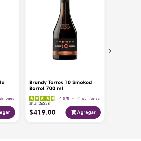
le
Brandy Torres 10 Smoked
Barrel 700 ml
piniones
4.6
/
5
-
41
opiniones
SKU
:
36228
$
419
.
00
egar
Agregar