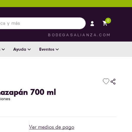
 más
0
BODEGASALIANZA.COM
s
Ayuda
Eventos
 Mazapán 700 ml
niones
Ver medios de pago