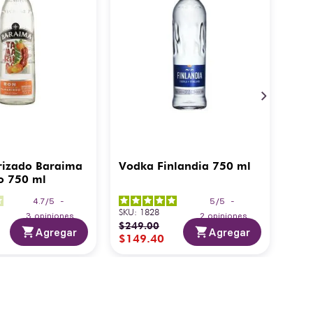
rizado Baraima
Vodka Finlandia 750 ml
o 750 ml
4.7
/
5
-
5
/
5
-
SKU
:
1828
3
opiniones
2
opiniones
$
249
.
00
Agregar
Agregar
$
149
.
40