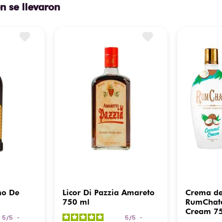
n se llevaron
ho De
Licor Di Pazzia Amareto
Crema de
750 ml
RumChat
Cream 75
5
/
5
-
5
/
5
-
Cerámica