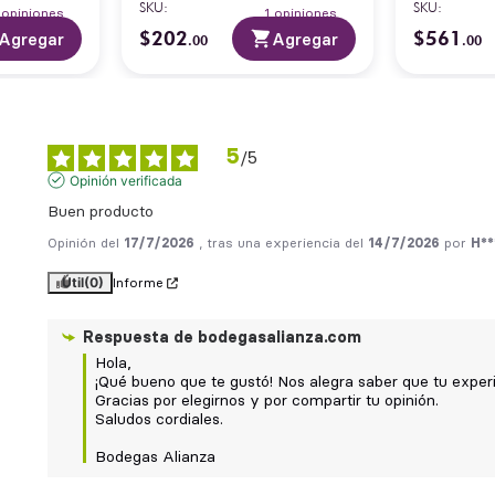
SKU
:
SKU
:
4
opiniones
1
opiniones
$
202
$
561
Agregar
Agregar
.
00
.
00
5
/
5
Opinión verificada
Buen producto
Opinión del
17/7/2026
, tras una experiencia del
14/7/2026
por
H**
Útil
(0)
Informe
Respuesta de
bodegasalianza.com
Hola,

¡Qué bueno que te gustó! Nos alegra saber que tu experie
Gracias por elegirnos y por compartir tu opinión.

Saludos cordiales.

Bodegas Alianza