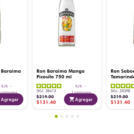
 Baraima
Ron Baraima Mango
Ron Sabo
Picosito 750 ml
Tamarind
5
/
5
-
5
/
5
-
SKU
:
38413
SKU
:
35398
3
opiniones
1
opiniones
$
219
.
00
$
219
.
00
Agregar
Agregar
$
131
.
40
$
131
.
40