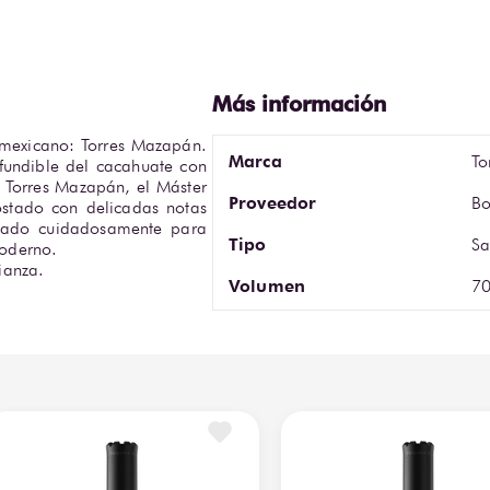
 mexicano: Torres Mazapán. 
Marca
To
fundible del cacahuate con 
o Torres Mazapán, el Máster 
Proveedor
Bo
tostado con delicadas notas 
onado cuidadosamente para 
Tipo
Sa
oderno.

ianza.
Volumen
70