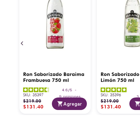
Ron Saborizado Baraima
Ron Saborizado
Frambuesa 750 ml
Limón 750 ml
4.6
/
5
-
SKU
:
35397
SKU
:
35396
9
opiniones
$
219
.
00
$
219
.
00
Agregar
$
131
.
40
$
131
.
40