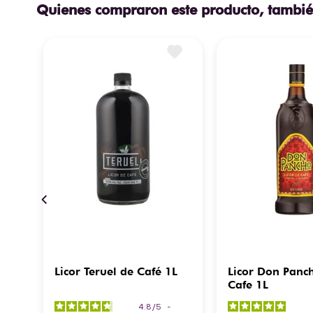
Quienes compraron este producto, tambié
e
Licor Teruel de Café 1L
Licor Don Panc
Cafe 1L
4.8
/
5
-