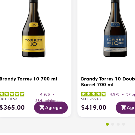
Brandy Torres 10 700 ml
Brandy Torres 10 Doub
Barrel 700 ml
4.9
/
5
-
4.9
/
5
-
37
o
SKU
:
0169
SKU
:
32213
264
opiniones
$
365
.
00
$
419
.
00
Agregar
Agr