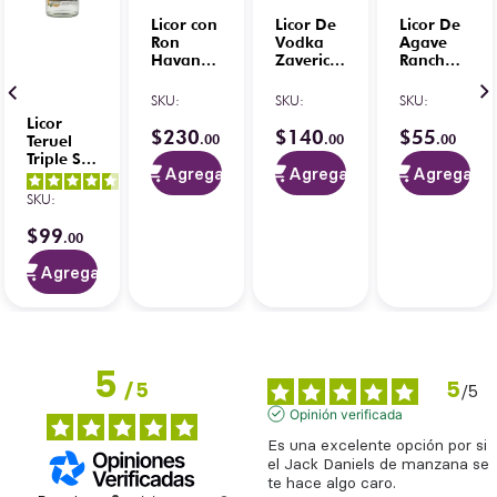
Licor con
Licor De
Licor De
Ron
Vodka
Agave
Havana
Zaverich
Rancho
Club
Mango
Escondido
Mango
Picante 1
750 ml
SKU
:
SKU
:
SKU
:
Lime 700
L
Licor
ml
$
230
$
140
$
55
.
00
.
00
.
00
Teruel
Triple Sec
Agregar
Agregar
Agregar
de
4.5
/
5
-
Naranja
SKU
:
4
opiniones
1L
$
99
.
00
Agregar
5
5
/
5
/
5
Opinión verificada
Es una excelente opción por si 
el Jack Daniels de manzana se 
te hace algo caro.