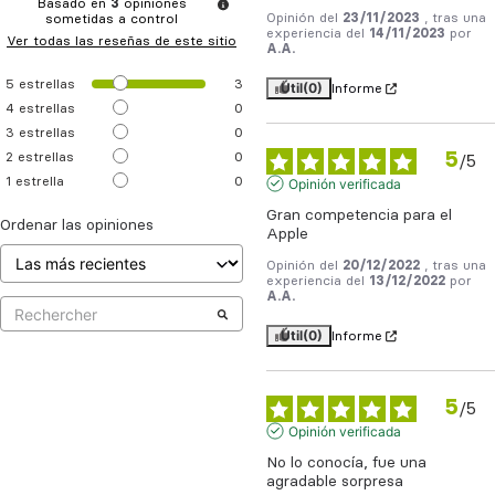
Basado en
3
opiniones
Opinión del
23/11/2023
, tras una
sometidas a control
experiencia del
14/11/2023
por
Ver todas las reseñas de este sitio
A.A.
5
estrellas
3
Útil
(0)
Informe
4
estrellas
0
3
estrellas
0
5
2
estrellas
0
/
5
1
estrella
0
Opinión verificada
Gran competencia para el 
Ordenar las opiniones
Apple
Opinión del
20/12/2022
, tras una
experiencia del
13/12/2022
por
A.A.
Útil
(0)
Informe
5
/
5
Opinión verificada
No lo conocía, fue una 
agradable sorpresa