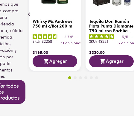
emos que
a compra
 una
Whisky Mc Andrews
Tequila Don Ramón
riencia
750 ml c/Bot 200 ml
Plata Punta Diamante
ana, cálida
750 ml con Pachita
200 ml
vertida.
4.7
/
5
-
5
/
5
-
SKU
:
32258
SKU
:
43221
ición,
11
opiniones
5
opinio
vación y
$
165
.
00
$
330
.
00
ión por
Agregar
Agregar
artir
entos
os.
er todos
os
roductos