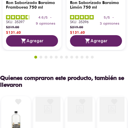
Ron Saborizado Baraima
Ron Saborizado Baraima
Frambuesa 750 ml
Limón 750 ml
4.6
/
5
-
5
/
5
-
SKU
:
35397
SKU
:
35396
9
opiniones
3
opiniones
$
219
.
00
$
219
.
00
$
131
.
40
$
131
.
40
Agregar
Agregar
Quienes compraron este producto, también se
llevaron