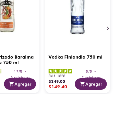
rizado Baraima
Vodka Finlandia 750 ml
o 750 ml
4.7
/
5
-
5
/
5
-
SKU
:
1828
3
opiniones
2
opiniones
$
249
.
00
Agregar
Agregar
$
149
.
40