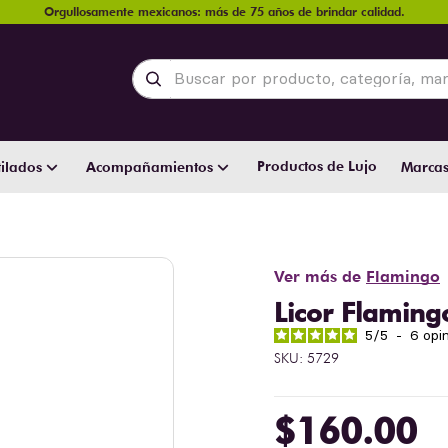
Orgullosamente mexicanos: más de 75 años de brindar calidad.
Buscar por producto, categoría, marca y
Productos de Lujo
ilados
Acompañamientos
Marca
Ver más de
Flamingo
Licor Flaming
5
/
5
-
6
opi
SKU
:
5729
$
160
.
00