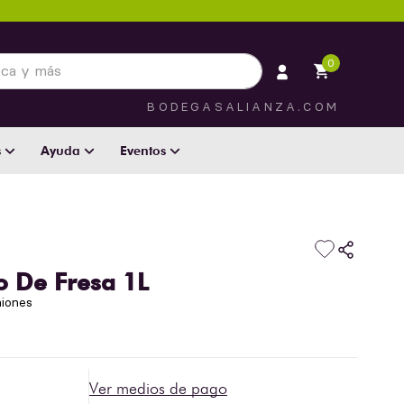
 más
0
BODEGASALIANZA.COM
s
Ayuda
Eventos
o De Fresa 1L
niones
Ver medios de pago