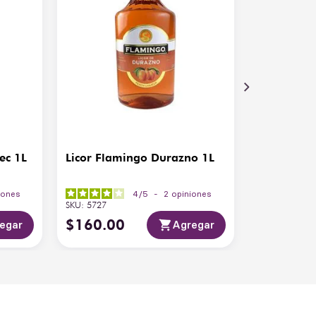
ec 1L
Licor Flamingo Durazno 1L
iones
4
/
5
-
2
opiniones
SKU
:
5727
$
160
.
00
egar
Agregar