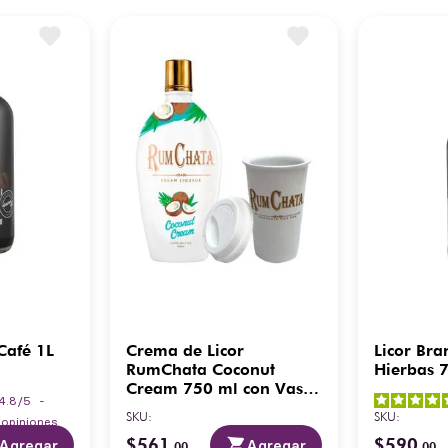
 Café 1L
Crema de Licor
Licor Br
RumChata Coconut
Hierbas 
Cream 750 ml con Vaso
4.8
/
5
-
Cerámica
SKU
:
SKU
:
4
opiniones
$
561
$
590
Agregar
Agregar
.
00
.
00