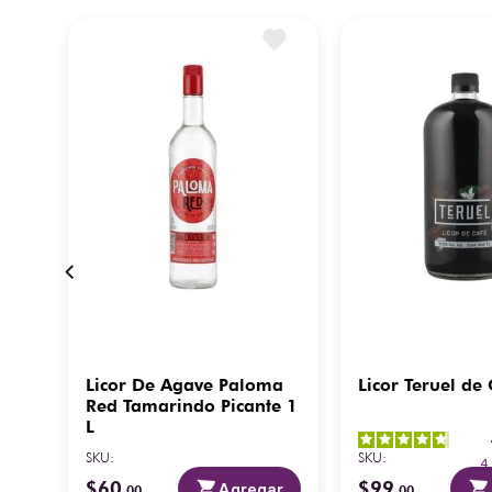
Licor De Agave Paloma
Licor Teruel de
Red Tamarindo Picante 1
L
SKU
:
SKU
:
es
$
60
$
99
ar
Agregar
.
00
.
00