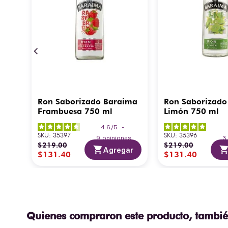
Ron Saborizado Baraima
Ron Saborizado
Frambuesa 750 ml
Limón 750 ml
4.6
/
5
-
SKU
:
35397
SKU
:
35396
9
opiniones
$
219
.
00
$
219
.
00
Agregar
$
131
.
40
$
131
.
40
Quienes compraron este producto, tambié