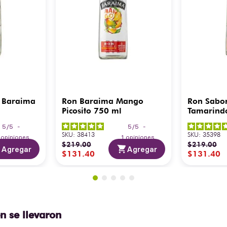
 Baraima
Ron Baraima Mango
Ron Sabo
Picosito 750 ml
Tamarind
5
/
5
-
5
/
5
-
SKU
:
38413
SKU
:
35398
3
opiniones
1
opiniones
$
219
.
00
$
219
.
00
Agregar
Agregar
$
131
.
40
$
131
.
40
n se llevaron