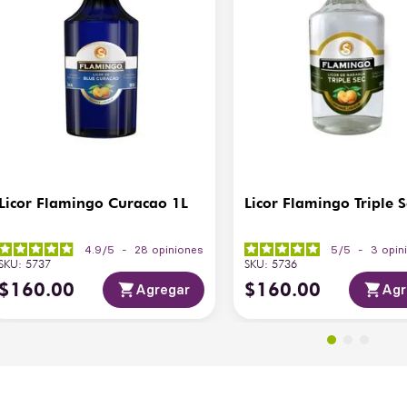
Licor Flamingo Curacao 1L
Licor Flamingo Triple S
4.9
/
5
-
28
opiniones
5
/
5
-
3
opin
SKU
:
5737
SKU
:
5736
$
160
.
00
$
160
.
00
Agregar
Agr