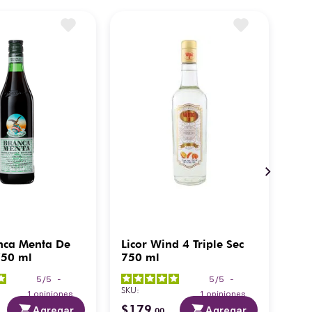
anca Menta De
Licor Wind 4 Triple Sec
Lic
750 ml
750 ml
Azt
5
/
5
-
5
/
5
-
SKU
:
SKU
:
1
opiniones
1
opiniones
$
179
$
6
Agregar
Agregar
.
00