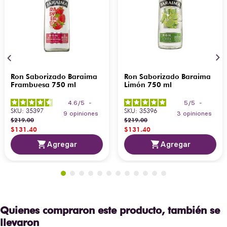
Ron Saborizado Baraima
Ron Saborizado Baraima
Frambuesa 750 ml
Limón 750 ml
4.6
/
5
-
5
/
5
-
SKU
:
35397
SKU
:
35396
9
opiniones
3
opiniones
$
219
.
00
$
219
.
00
$
131
.
40
$
131
.
40
Agregar
Agregar
Quienes compraron este producto, también se
llevaron