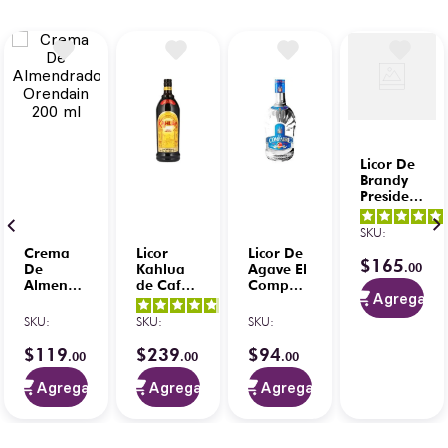
Licor De
Brandy
Presidente
Sandia
Chile
SKU
:
700 ml
Crema
Licor
Licor De
$
165
.
00
De
Kahlua
Agave El
Almendrado
de Café
Compadre
Agregar
Orendain
1 L
Baby
5
/
5
-
4.8
/
5
-
200 ml
Mango 1
SKU
:
SKU
:
SKU
:
14
opiniones
37
opiniones
L
$
119
$
239
$
94
.
00
.
00
.
00
Agregar
Agregar
Agregar