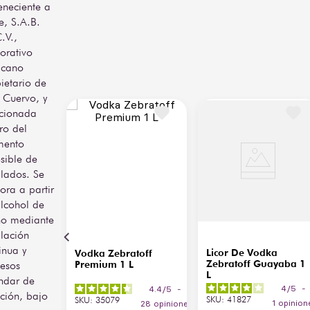
eneciente a
e, S.A.B.
.V.,
orativo
icano
ietario de
 Cuervo, y
icionada
ro del
mento
sible de
ilados. Se
ora a partir
lcohol de
no mediante
ilación
inua y
Licor De Vodka
Vodka Zebratoff
Zebratoff Guayaba 1
esos
Premium 1 L
L
ndar de
4
/
5
-
4.4
/
5
-
ración, bajo
SKU
:
41827
SKU
:
35079
1
opinion
28
opiniones