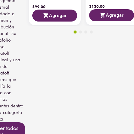
esquema
$
130
.
00
strial
$
99
.
00
ntado a
Agregar
Agregar
umen y
ribución
onal. Su
afolio
uye
atoff
inal y una
a de
atoff
ores que
ía la
ta con
ntas
antes dentro
a categoría
ka.
er todos