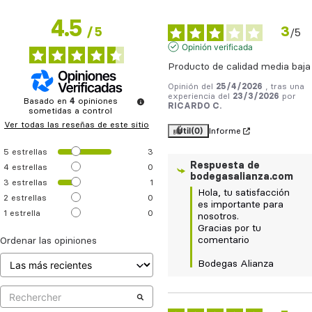
4.5
3
/
5
/
5
Opinión verificada
Producto de calidad media baja
Opinión del
25/4/2026
, tras una
experiencia del
23/3/2026
por
Basado en
4
opiniones
RICARDO C.
sometidas a control
Ver todas las reseñas de este sitio
Útil
(0)
Informe
5
estrellas
3
Respuesta de
4
estrellas
0
bodegasalianza.com
3
estrellas
1
Hola, tu satisfacción 
2
estrellas
0
es importante para 
1
estrella
0
nosotros.  

Gracias por tu 
comentario

Ordenar las opiniones
Bodegas Alianza