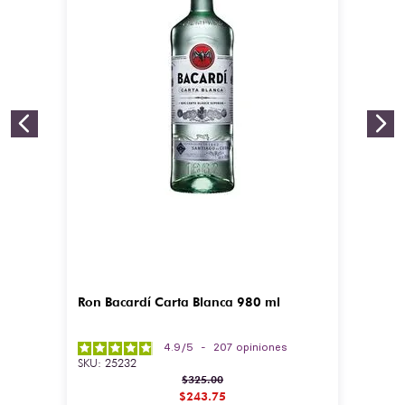
Ron Bacardí Carta Blanca 980 ml
4.9
/
5
-
207
opiniones
SKU
:
25232
$
325
.
00
$
243
.
75