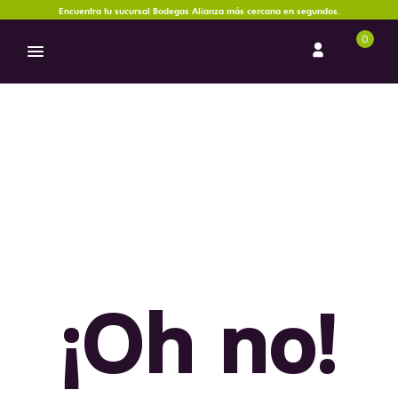
Encuentra tu sucursal Bodegas Alianza más cercana en segundos.
0
¡Oh no!