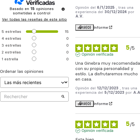
Opinión del
6/1/2025
, tras una
Basado en
15
opiniones
experiencia del
30/12/2024
por
sometidas a control
A.V.
Ver todas las reseñas de este sitio
Útil
(0)
Informe
5
estrellas
15
4
estrellas
0
3
estrellas
0
5
/
5
2
estrellas
0
Opinión verificada
1
estrella
0
Una Ginebra muy recomendada,
con su propia personalidad y 
Ordenar las opiniones
estilo. La disfrutaremos mucho 
en casa.
Opinión del
12/12/2023
, tras una
experiencia del
5/12/2023
por
A.A
Útil
(0)
Informe
5
/
5
Opinión verificada
Esta bien