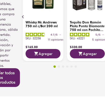
istibles,
emos que
a compra
 una
Whisky Mc Andrews
Tequila Don Ramón
riencia
750 ml c/Bot 200 ml
Plata Punta Diamante
ana, cálida
750 ml con Pachita
200 ml
vertida.
4.7
/
5
-
5
/
5
-
SKU
:
32258
SKU
:
43221
ición,
11
opiniones
5
opinio
vación y
$
165
.
00
$
330
.
00
ión por
Agregar
Agregar
artir
entos
os.
er todos
os
roductos