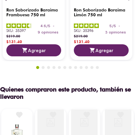
Ron Saborizado Baraima
Ron Saborizado Baraima
Frambuesa 750 ml
Limón 750 ml
4.6
/
5
-
5
/
5
-
SKU
:
35397
SKU
:
35396
9
opiniones
3
opiniones
$
219
.
00
$
219
.
00
$
131
.
40
$
131
.
40
Agregar
Agregar
Quienes compraron este producto, también se
llevaron