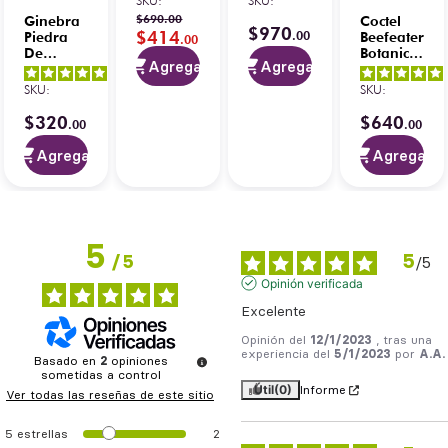
SKU
:
SKU
:
1
opiniones
$
690
.
00
Ginebra
Coctel
$
970
$
414
.
00
Piedra
Beefeater
.
00
De
Botanics
Agregar
Agregar
Fuego
Lemon &
5
/
5
-
5
/
5
-
London
Ginger
SKU
:
SKU
:
12
opiniones
2
opiniones
Dry 750
700 ml
ml
$
320
$
640
.
00
.
00
Agregar
Agregar
5
5
/
5
/
5
Opinión verificada
Excelente
Opinión del
12/1/2023
, tras una
experiencia del
5/1/2023
por
A.A.
Basado en
2
opiniones
sometidas a control
Útil
(0)
Informe
Ver todas las reseñas de este sitio
5
estrellas
2