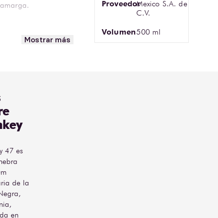
Proveedor
Mexico S.A. de
amarga. 

C.V.
Volumen
500 ml
 Encuentra Ginebra 
Mostrar más
Monkey 47 Sloe 500 ml en 
Bodegas Alianza.
s
re
key
y 47 es
nebra
um
aria de la
Negra,
nia,
ada en