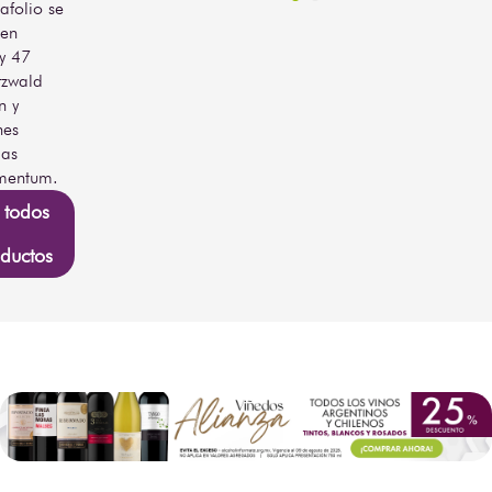
afolio se
 en
y 47
rzwald
n y
nes
das
mentum.
 todos
ductos