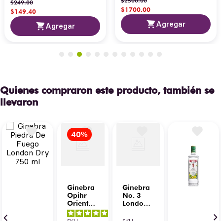
$
2500
.
00
$
249
.
00
$
1700
.
00
$
149
.
40
Agregar
Agregar
Quienes compraron este producto, también se
llevaron
Ginebra
Ginebra
Opihr
No. 3
Oriental
London
Spiced
Dry 700
5
/
5
-
700 ml
ml