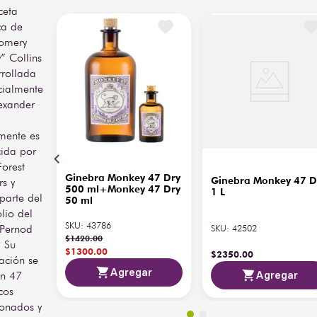
ceta
ca de
omery
” Collins
rrollada
ialmente
exander
mente es
ida por
Forest
Ginebra Monkey 47 Dry
Ginebra Monkey 47 D
rs y
500 ml+Monkey 47 Dry
1 L
parte del
50 ml
lio del
SKU
:
43786
Pernod
SKU
:
42502
$
1420
.
00
. Su
$
1300
.
00
$
2350
.
00
ación se
Agregar
Agregar
en 47
cos
ionados y