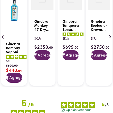
Ginebra
Ginebra
Ginebra
Monkey
Tanqueray
Beefeater
47 Dry 1
Bossa
Crown
L
Nova
Jewel 1 L
5
/
5
-
700 ml
SKU
:
SKU
:
SKU
:
3
opiniones
Ginebra
$
2350
$
695
$
2750
.
00
.
00
.
00
Bombay
Sapphire
Agregar
Agregar
Agregar
700 ml
4.7
/
5
-
4.9
/
5
-
SKU
:
3
opiniones
7
opiniones
$
600
.
00
$
440
.
04
Agregar
5
5
/
5
/
5
Opinión verificada