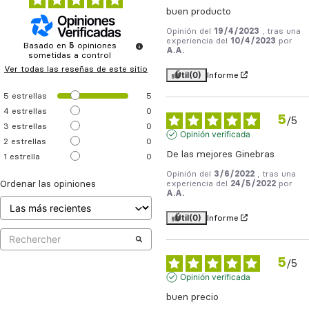
buen producto
Opinión del
19/4/2023
, tras una
experiencia del
10/4/2023
por
Basado en
5
opiniones
A.A.
sometidas a control
Ver todas las reseñas de este sitio
Útil
(0)
Informe
5
estrellas
5
4
estrellas
0
5
/
5
3
estrellas
0
Opinión verificada
2
estrellas
0
De las mejores Ginebras
1
estrella
0
Opinión del
3/6/2022
, tras una
Ordenar las opiniones
experiencia del
24/5/2022
por
A.A.
Útil
(0)
Informe
5
/
5
Opinión verificada
buen precio