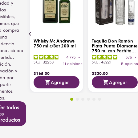
edad y
ios
istibles,
emos que
a compra
 una
Whisky Mc Andrews
Tequila Don Ramón
riencia
750 ml c/Bot 200 ml
Plata Punta Diamante
ana, cálida
750 ml con Pachita
200 ml
vertida.
4.7
/
5
-
5
/
5
-
SKU
:
32258
SKU
:
43221
ición,
11
opiniones
5
opinio
vación y
$
165
.
00
$
330
.
00
ión por
Agregar
Agregar
artir
entos
os.
er todos
os
roductos