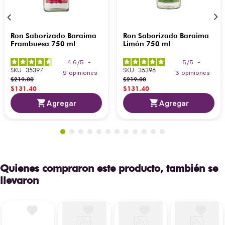
Ron Saborizado Baraima
Ron Saborizado Baraima
Frambuesa 750 ml
Limón 750 ml
4.6
/
5
-
5
/
5
-
SKU
:
35397
SKU
:
35396
9
opiniones
3
opiniones
$
219
.
00
$
219
.
00
$
131
.
40
$
131
.
40
Agregar
Agregar
Quienes compraron este producto, también se
llevaron